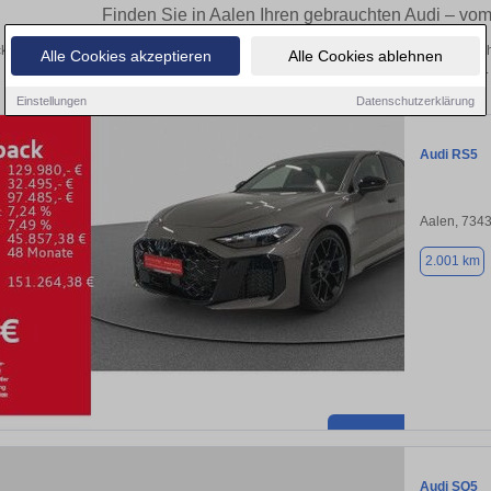
Finden Sie in Aalen Ihren gebrauchten Audi – vo
ken Sie in Aalen gebrauchte Audi Fahrzeuge. Von Kleinwagen bis hin zum SUV – h
Alle Cookies akzeptieren
Alle Cookies ablehnen
privat und vom Händler.
Einstellungen
Datenschutzerklärung
Audi RS5
Aalen, 734
2.001 km
Audi SQ5