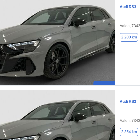
Audi RS3
Aalen, 734
2.200 km
Audi RS3
Aalen, 734
2.354 km