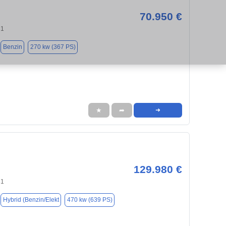
70.950 €
31
Benzin
270 kw (367 PS)
★
➦
➜
129.980 €
31
Hybrid (Benzin/Elekt
470 kw (639 PS)