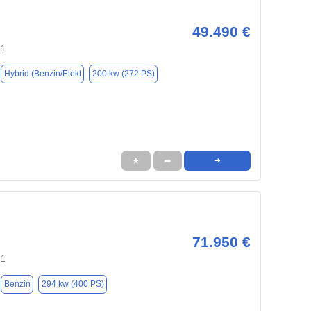
49.490 €
31
Hybrid (Benzin/Elekt
200 kw (272 PS)
★
➦
➜
71.950 €
31
Benzin
294 kw (400 PS)