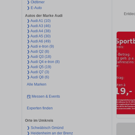
❯ Oldtimer
❯ E-Auto
Entdec
Autos der Marke Audi
❯ Audi A1 (10)
❯ Audi A3 (46)
❯ Audi A4 (38)
❯ Audi A5 (30)
❯ Audi A6 (49)
❯ Audi e-tron (9)
❯ Audi Q2 (8)
❯ Audi Q3 (18)
❯ Audi Q4 e-tron (8)
❯ Audi Q5 (19)
❯ Audi Q7 (3)
❯ Audi Q8 (6)
Alle Marken
Messen & Events
Experten finden
Orte im Umkreis
❯ Schwäbisch Gmünd
❯ Heidenheim an der Brenz