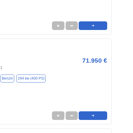
★
➦
➜
71.950 €
31
Benzin
294 kw (400 PS)
★
➦
➜