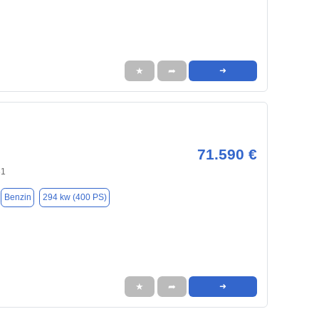
★
➦
➜
71.590 €
31
Benzin
294 kw (400 PS)
★
➦
➜