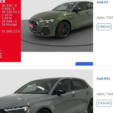
Audi A3
Aalen, 734
3.980 km
Audi RS3
Aalen, 734
2.434 km