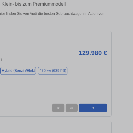
m Klein- bis zum Premiummodell
ier finden Sie von Audi die besten Gebrauchtwagen in Aalen von
129.980 €
31
Hybrid (Benzin/Elekt
470 kw (639 PS)
★
➦
➜