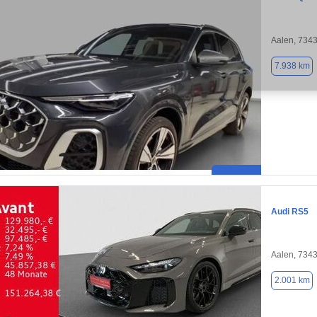
Aalen, 734
7.938 km
Audi RS5
Aalen, 734
2.001 km