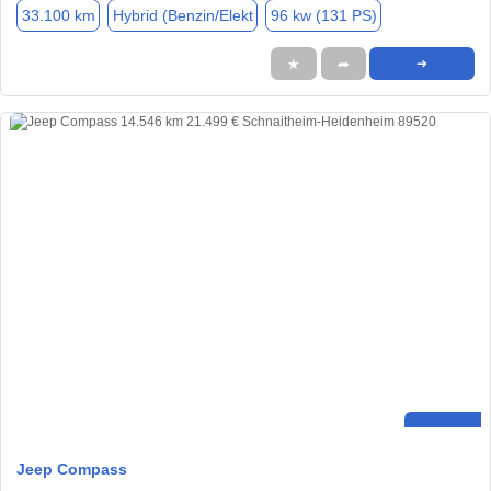
33.100 km
Hybrid (Benzin/Elekt
96 kw (131 PS)
★
➦
➜
Jeep Compass