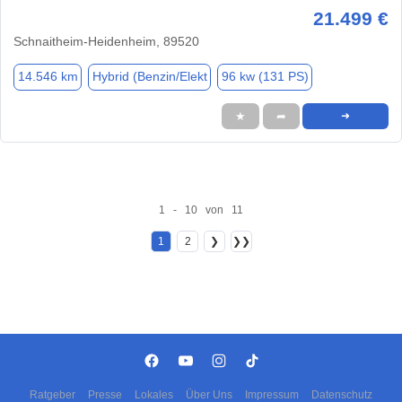
21.499 €
Schnaitheim-Heidenheim, 89520
14.546 km
Hybrid (Benzin/Elekt
96 kw (131 PS)
★
➦
➜
1 - 10 von 11
1
2
❯
❯❯
Ratgeber
Presse
Lokales
Über Uns
Impressum
Datenschutz