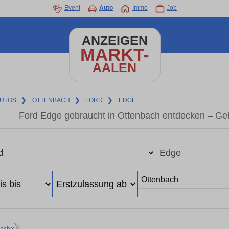
Event
Auto
Immo
Job
ANZEIGEN
MARKT-
AALEN
UTOS
❯
OTTENBACH
❯
FORD
❯
EDGE
Ford Edge gebraucht in Ottenbach entdecken – Ge
×