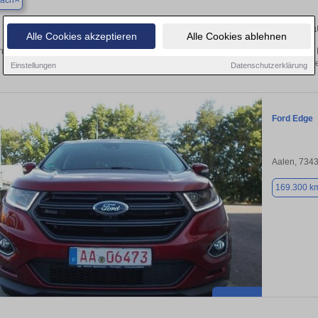
bach
Finden Sie in Ottenbach Ihren gebr
Alle Cookies akzeptieren
Alle Cookies ablehnen
 Sie in Ottenbach einen Ford Edge Gebrauchtwagen? Entdecken Sie gebrauchte 
von privat und vom Händle
Einstellungen
Datenschutzerklärung
Ford Edge
Aalen, 734
169.300 k