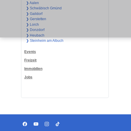
❯ Aalen
❯ Schwäbisch Gmünd
❯ Gaildorf
❯ Gerstetten
❯ Lorch
❯ Donzdorf
❯ Heubach
❯ Steinheim am Albuch
Events
Freizeit
Immobilien
Jobs