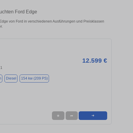
auchten Ford Edge
Edge von Ford in verschiedenen Ausführungen und Preisklassen
r.
12.599 €
31
m
Diesel
154 kw (209 PS)
★
➦
➜