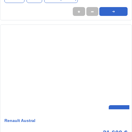
★
➦
➜
Renault Austral