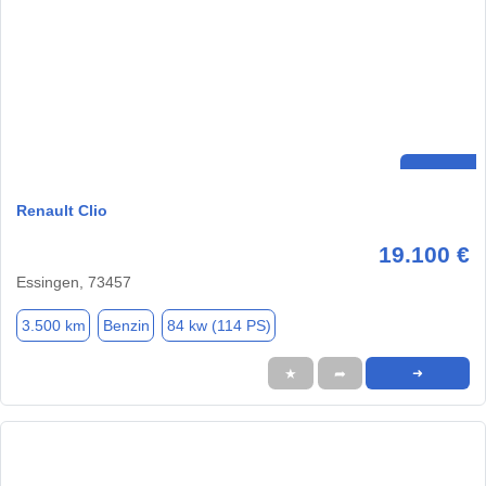
Renault Clio
19.100 €
Essingen, 73457
3.500 km
Benzin
84 kw (114 PS)
★
➦
➜