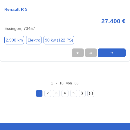
Renault R 5
27.400 €
Essingen, 73457
2.900 km
Elektro
90 kw (122 PS)
★
➦
➜
1 - 10 von 63
1
2
3
4
5
❯
❯❯