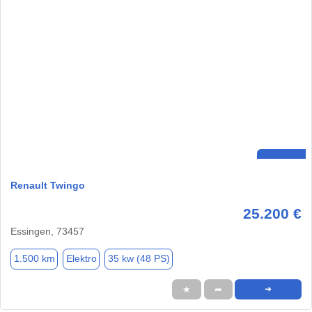
Renault Twingo
25.200 €
Essingen, 73457
1.500 km
Elektro
35 kw (48 PS)
★
➦
➜