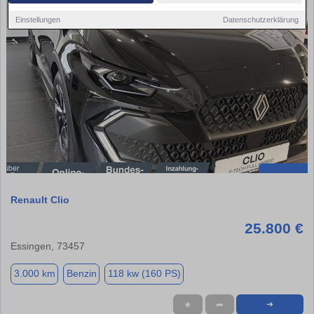
Einstellungen
Datenschutzerklärung
Renault Clio
25.800 €
Essingen, 73457
3.000 km
Benzin
118 kw (160 PS)
★
➦
➜