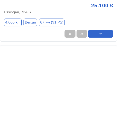
25.100 €
Essingen, 73457
4.000 km
Benzin
67 kw (91 PS)
★
➦
➜