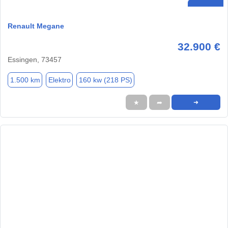
Renault Megane
32.900 €
Essingen, 73457
1.500 km
Elektro
160 kw (218 PS)
★
➦
➜