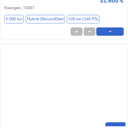
31.600 €
Essingen, 73457
5.000 km
Hybrid (Benzin/Elekt
109 kw (148 PS)
★
➦
➜