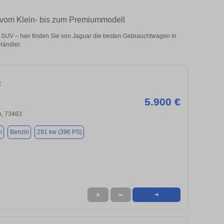
– vom Klein- bis zum Premiummodell
SUV – hier finden Sie von Jaguar die besten Gebrauchtwagen in
Händler.
R
5.900 €
, 73463
m
Benzin
291 kw (396 PS)
★
➦
➜