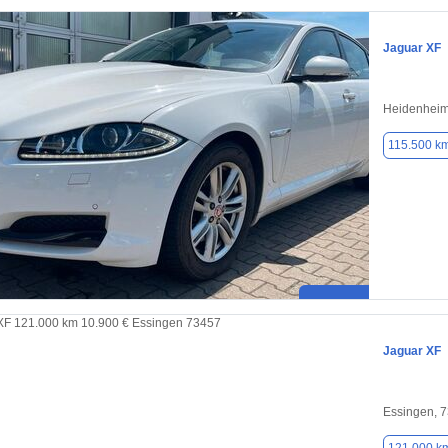
Jaguar XF
Heidenheim
115.500 k
Jaguar XF
Essingen, 