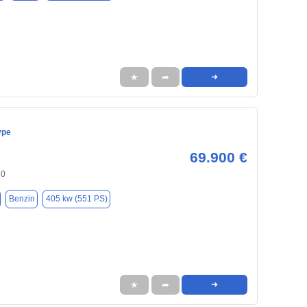
★
➦
➜
ype
69.900 €
30
Benzin
405 kw (551 PS)
★
➦
➜