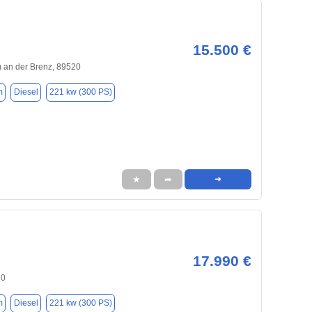
15.500 €
 an der Brenz, 89520
m
Diesel
221 kw (300 PS)
★
➦
➜
17.990 €
30
m
Diesel
221 kw (300 PS)