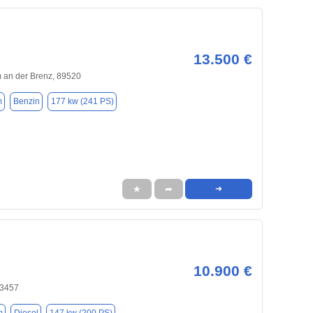
13.500 €
 an der Brenz, 89520
m
Benzin
177 kw (241 PS)
★
➦
➜
10.900 €
73457