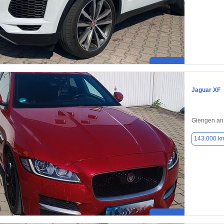
Jaguar XF
Giengen an
143.000 k