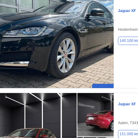
Jaguar XF
Heidenheim
140.100 k
Jaguar XF
Aalen, 734
151.000 k