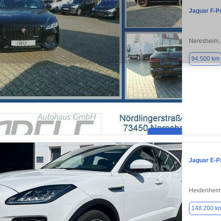
Jaguar F-P
Neresheim,
94.500 km
Jaguar E-P
Heidenheim
148.200 k