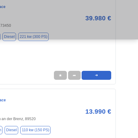
ace
39.980 €
 73450
Diesel
221 kw (300 PS)
★
➦
➜
ace
13.990 €
 an der Brenz, 89520
m
Diesel
110 kw (150 PS)