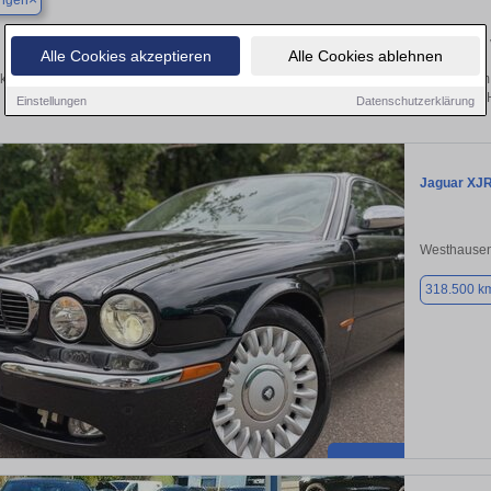
ingen
Finden Sie in Dischingen Ihren gebrauchten Jaguar 
Alle Cookies akzeptieren
Alle Cookies ablehnen
ken Sie in Dischingen gebrauchte Jaguar Fahrzeuge. Von Kleinwagen bis hin zum 
Dischingen von privat und vom 
Einstellungen
Datenschutzerklärung
Jaguar XJ
Westhausen
318.500 k