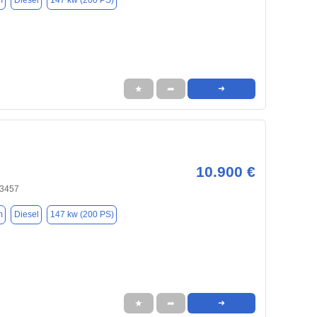
m
Diesel
147 kw (200 PS)
★
➦
➜
10.900 €
73457
m
Diesel
147 kw (200 PS)
★
➦
➜