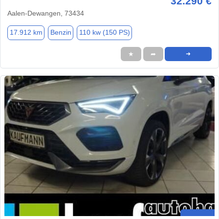
32.290 €
Aalen-Dewangen, 73434
17.912 km
Benzin
110 kw (150 PS)
★
➦
➜