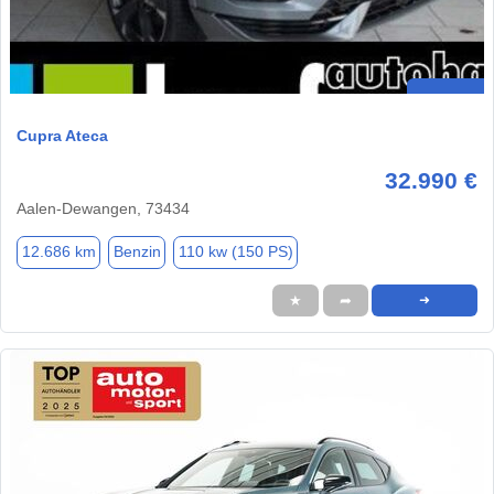
Cupra Ateca
32.990 €
Aalen-Dewangen, 73434
12.686 km
Benzin
110 kw (150 PS)
★
➦
➜