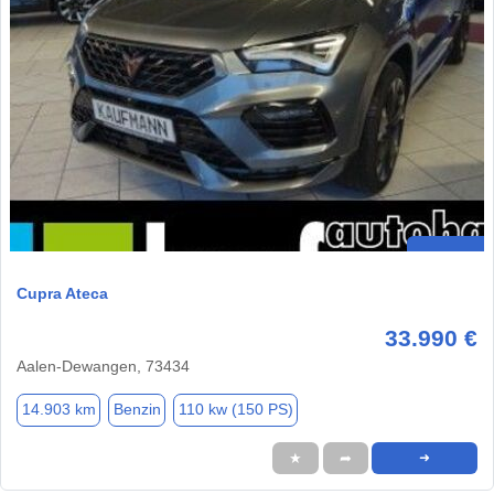
Cupra Ateca
33.990 €
Aalen-Dewangen, 73434
14.903 km
Benzin
110 kw (150 PS)
★
➦
➜