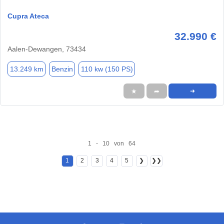
Cupra Ateca
32.990 €
Aalen-Dewangen, 73434
13.249 km
Benzin
110 kw (150 PS)
★
➦
➜
1 - 10 von 64
1
2
3
4
5
❯
❯❯