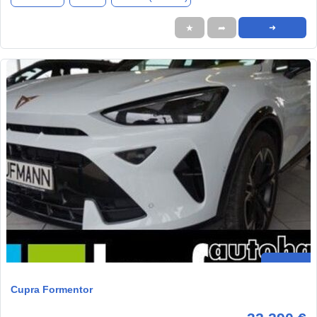
★
➦
➜
Cupra Formentor