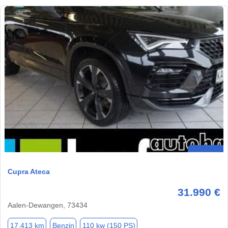
Cupra Ateca
31.990 €
Aalen-Dewangen, 73434
17.413 km
Benzin
110 kw (150 PS)