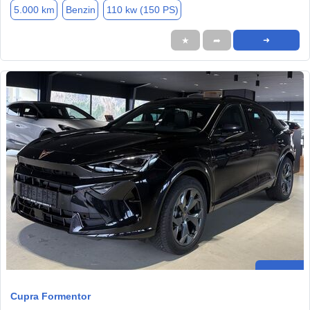
5.000 km
Benzin
110 kw (150 PS)
★
➦
➜
Cupra Formentor