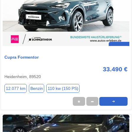
Cupra Formentor
33.490 €
Heidenheim, 89520
12.077 km
Benzin
110 kw (150 PS)
★
➦
➜