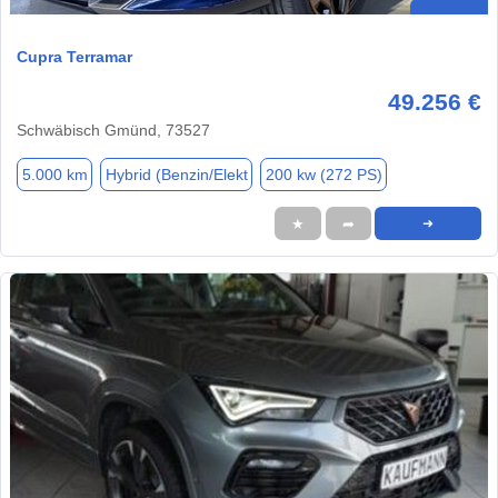
Cupra Terramar
49.256 €
Schwäbisch Gmünd, 73527
5.000 km
Hybrid (Benzin/Elekt
200 kw (272 PS)
★
➦
➜