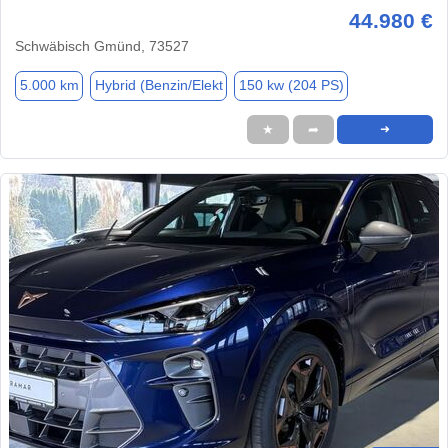
44.980 €
Schwäbisch Gmünd, 73527
5.000 km
Hybrid (Benzin/Elekt
150 kw (204 PS)
★
➦
➜