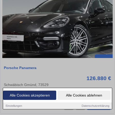
Porsche Panamera
126.880 €
Schwäbisch Gmünd, 73529
35.280 km
Hybrid (Benzin/Elekt
515 kw (700 PS)
Alle Cookies akzeptieren
Alle Cookies ablehnen
Einstellungen
Datenschutzerklärung
★
➦
➜