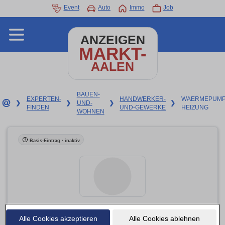
Event
Auto
Immo
Job
ANZEIGEN
MARKT-
AALEN
BAUEN-
EXPERTEN-
HANDWERKER-
WAERMEPUMP
❯
❯
UND-
❯
❯
FINDEN
UND-GEWERKE
HEIZUNG
WOHNEN
Basis-Eintrag · inaktiv
Alle Cookies akzeptieren
Bad, Heizung, Solar Banzhaf GmbH
Alle Cookies ablehnen