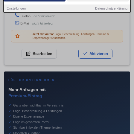
Bismarckstr. 16, 89547 Gerstetten
Einstellungen
Datenschutzerklärung
Adresse
Telefon
nicht hinterlegt
E-Mail
nicht hinterlegt
Jetzt aktivieren:
Logo, Beschreibung, Leistungen, Termine &
Expertenpage freischalten.
Bearbeiten
Aktivieren
FÜR IHR UNTERNEHMEN
Mehr Anfragen mit
Premium-Eintrag
✓
Ganz oben sichtbar im Verzeichnis
✓
Logo, Beschreibung & Leistungen
✓
Eigene Expertenpage
✓
Logo im gesamten Portal
✓
Sichtbar in lokalen Themenleisten
✓
Monatlich kündbar