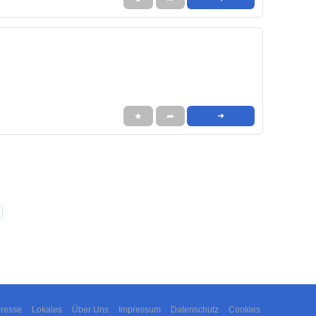
★
➦
➜
❯
resse
Lokales
Über Uns
Impressum
Datenschutz
Cookies