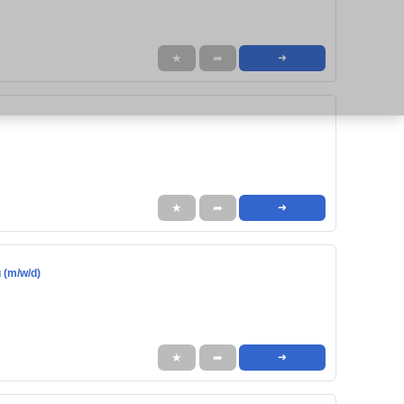
★
➦
➜
★
➦
➜
 (m/w/d)
★
➦
➜