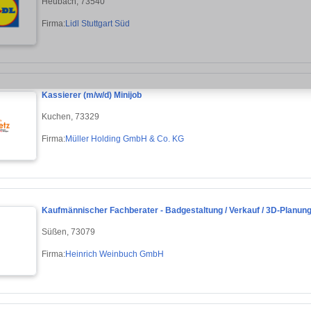
Heubach, 73540
Firma:
Lidl Stuttgart Süd
Kassierer (m/w/d) Minijob
Kuchen, 73329
Firma:
Müller Holding GmbH & Co. KG
Kaufmännischer Fachberater - Badgestaltung / Verkauf / 3D-Planung
Süßen, 73079
Firma:
Heinrich Weinbuch GmbH