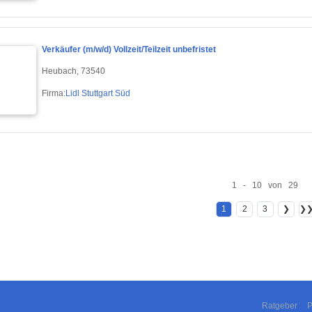
Verkäufer (m/w/d) Vollzeit/Teilzeit unbefristet
Heubach, 73540
Firma:
Lidl Stuttgart Süd
1 - 10 von 29
1
2
3
❯
❯
Ratgeber
P