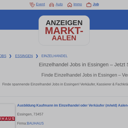
Event
Auto
Immo
Job
ANZEIGEN
MARKT-
AALEN
OBS
❯
ESSINGEN
❯
EINZELHANDEL
Einzelhandel Jobs in Essingen – Jetzt 
Finde Einzelhandel Jobs in Essingen – Ve
Finde spannende Einzelhandel Jobs in Essingen! Verkäufer, Kassierer & Fachkräf
Ausbildung Kaufmann im Einzelhandel oder Verkäufer (m/w/d) Aale
Essingen, 73457
Firma:
BAUHAUS