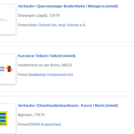
Verkäufer / Quereinsteiger Bedientheke / Metzgerei (m/w/d)
Ellwangen (Jagst), 73479
Firma:
Heiko Schnell Inh. Anja Schnell e.K.
Kassierer Teilzeit / Vollzeit (m/w/d)
Heidenheim an der Brenz, 89522
Firma:
Stadtwerke Heidenheim AG
Verkäufer / Einzelhandelskaufmann - Kasse / Markt (m/w/d)
Iggingen, 73574
Firma:
EDEKA Knauerhase