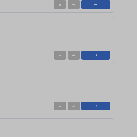
★
➦
➜
★
➦
➜
★
➦
➜