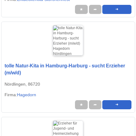
★
➦
➜
tolle Natur-Kita in Hamburg-Harburg - sucht Erzieher
(m/w/d)
Nördlingen, 86720
Firma:
Hagedorn
★
➦
➜