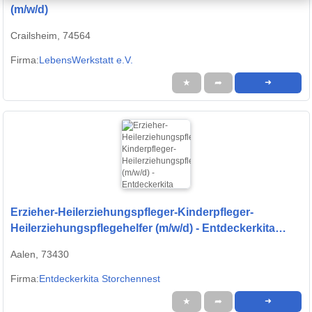
(m/w/d)
Crailsheim, 74564
Firma:
LebensWerkstatt e.V.
★
➦
➜
Erzieher-Heilerziehungspfleger-Kinderpfleger-
Heilerziehungspflegehelfer (m/w/d) - Entdeckerkita
Sulzbach-Rosenberg
Aalen, 73430
Firma:
Entdeckerkita Storchennest
★
➦
➜