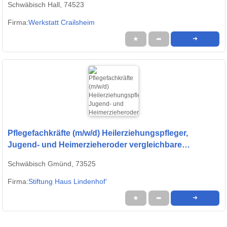
Schwäbisch Hall, 74523
Firma:
Werkstatt Crailsheim
★
➦
➜
Pflegefachkräfte (m/w/d) Heilerziehungspfleger,
Jugend- und Heimerzieheroder vergleichbare
Qualifikation (m/w/d)
Schwäbisch Gmünd, 73525
Firma:
Stiftung Haus Lindenhof‘
★
➦
➜