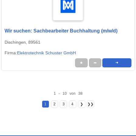
Wir suchen: Sachbearbeiter Buchhaltung (m/w/d)
Dischingen, 89561
Firma:
Elektrotechnik Schuster GmbH
★
➦
➜
1 - 10 von 38
1
2
3
4
❯
❯❯