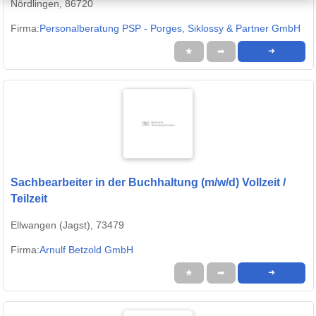
Nördlingen, 86720
Firma:
Personalberatung PSP - Porges, Siklossy & Partner GmbH
★
➦
➜
Sachbearbeiter in der Buchhaltung (m/w/d) Vollzeit /
Teilzeit
Ellwangen (Jagst), 73479
Firma:
Arnulf Betzold GmbH
★
➦
➜