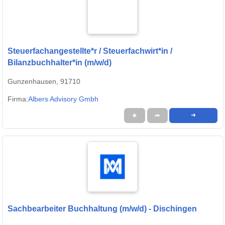
Steuerfachangestellte*r / Steuerfachwirt*in /
Bilanzbuchhalter*in (m/w/d)
Gunzenhausen, 91710
Firma:
Albers Advisory Gmbh
★
➦
➜
Sachbearbeiter Buchhaltung (m/w/d) - Dischingen