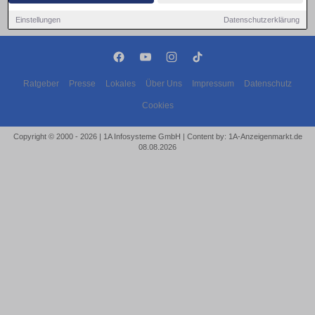
Einstellungen
Datenschutzerklärung
Ratgeber
Presse
Lokales
Über Uns
Impressum
Datenschutz
Cookies
Copyright © 2000 - 2026 | 1A Infosysteme GmbH | Content by: 1A-Anzeigenmarkt.de
08.08.2026