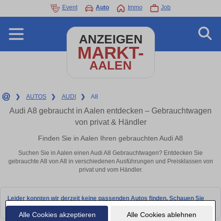
Event
Auto
Immo
Job
ANZEIGEN
MARKT-
AALEN
❯
AUTOS
❯
AUDI
❯
A8
Audi A8 gebraucht in Aalen entdecken – Gebrauchtwagen
von privat & Händler
Finden Sie in Aalen Ihren gebrauchten Audi A8
Suchen Sie in Aalen einen Audi A8 Gebrauchtwagen? Entdecken Sie
gebrauchte A8 von A8 in verschiedenen Ausführungen und Preisklassen von
privat und vom Händler.
Leider konnten wir derzeit keine passenden Autos finden. Schauen Sie
bald wieder vorbei!
Alle Cookies akzeptieren
Alle Cookies ablehnen