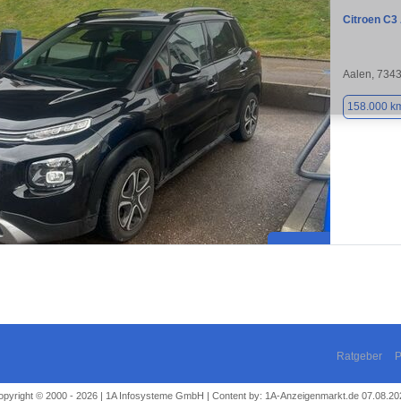
Citroen C3
Aalen, 734
158.000 k
Ratgeber
P
opyright © 2000 - 2026 | 1A Infosysteme GmbH | Content by: 1A-Anzeigenmarkt.de 07.08.20