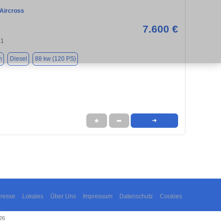
 Aircross
7.600 €
31
m
Diesel
88 kw (120 PS)
★
➦
➜
resse
Lokales
Über Uns
Impressum
Datenschutz
Cookies
26