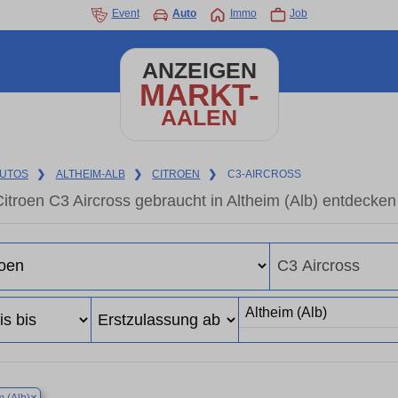
Event
Auto
Immo
Job
ANZEIGEN
MARKT-
AALEN
UTOS
❯
ALTHEIM-ALB
❯
CITROEN
❯
C3-AIRCROSS
itroen C3 Aircross gebraucht in Altheim (Alb) entdecke
×