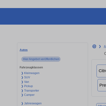
❯
A
Autos
C
Hier Angebot veröffentlichen
Fahrzeugklassen
❯ Kleinwagen
❯ SUV
❯ Van
❯ Pickup
❯ Transporter
❯ Camper
❯ Jahreswagen