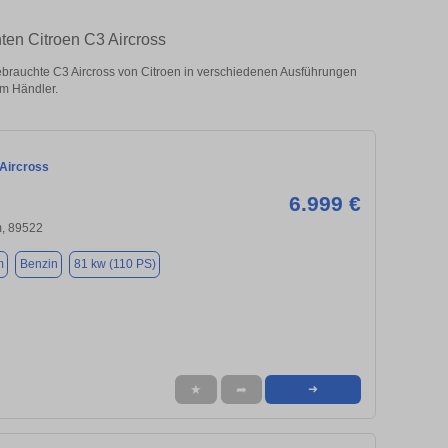
hten Citroen C3 Aircross
ebrauchte C3 Aircross von Citroen in verschiedenen Ausführungen
om Händler.
 Aircross
6.999 €
, 89522
m
Benzin
81 kw (110 PS)
★
➦
➜