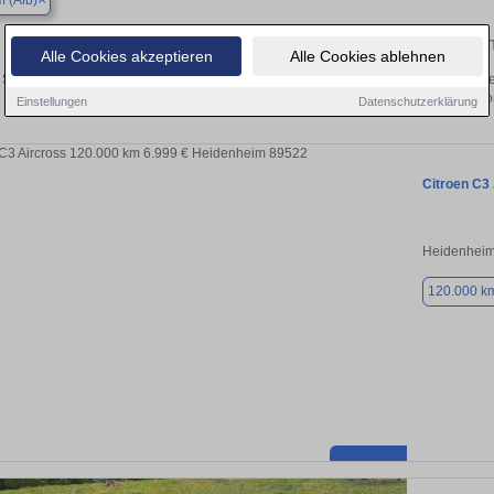
m (Alb)
Finden Sie in Altheim (Alb) Ihren gebrauc
Alle Cookies akzeptieren
Alle Cookies ablehnen
Sie in Altheim (Alb) einen Citroen C3 Aircross Gebrauchtwagen? Entdecken Sie g
und Preisklassen von privat und v
Einstellungen
Datenschutzerklärung
Citroen C3
Heidenheim
120.000 k