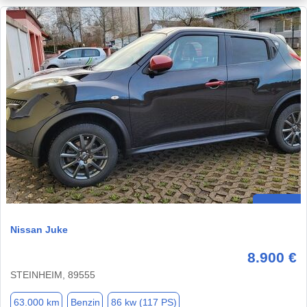
Nissan Juke
8.900 €
STEINHEIM, 89555
63.000 km
Benzin
86 kw (117 PS)