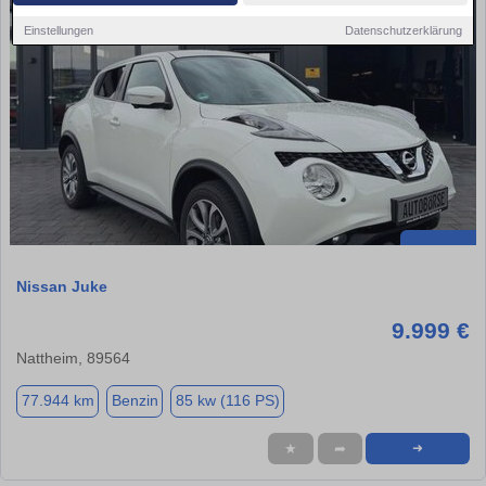
Einstellungen
Datenschutzerklärung
Nissan Juke
9.999 €
Nattheim, 89564
77.944 km
Benzin
85 kw (116 PS)
★
➦
➜