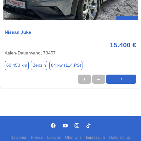
Nissan Juke
15.400 €
Aalen-Dauerwang, 73457
69.450 km
Benzin
84 kw (114 PS)
★
➦
➜
Ratgeber
Presse
Lokales
Über Uns
Impressum
Datenschutz