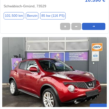
Schwäbisch-Gmünd, 73529
101.500 km
Benzin
85 kw (116 PS)
★
➦
➜