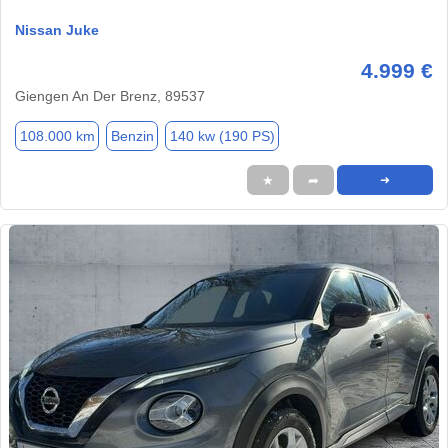
Nissan Juke
4.999 €
Giengen An Der Brenz, 89537
108.000 km
Benzin
140 kw (190 PS)
★
➦
➜