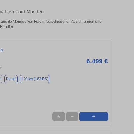
auchten Ford Mondeo
auchte Mondeo von Ford in verschiedenen Ausführungen und
 Händler.
eo
6.499 €
30
m
Diesel
120 kw (163 PS)
★
➦
➜