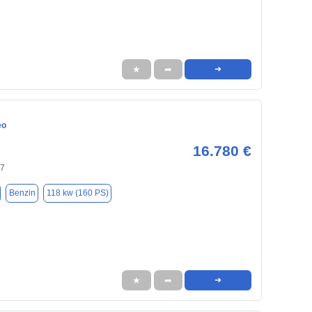
★
➦
➜
eo
16.780 €
47
Benzin
118 kw (160 PS)
★
➦
➜