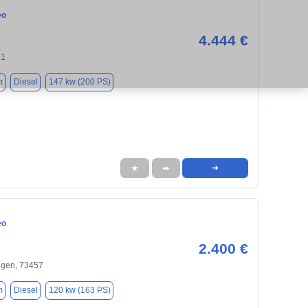
eo
4.444 €
31
m
Diesel
147 kw (200 PS)
★
➦
➜
eo
2.400 €
ngen, 73457
m
Diesel
120 kw (163 PS)