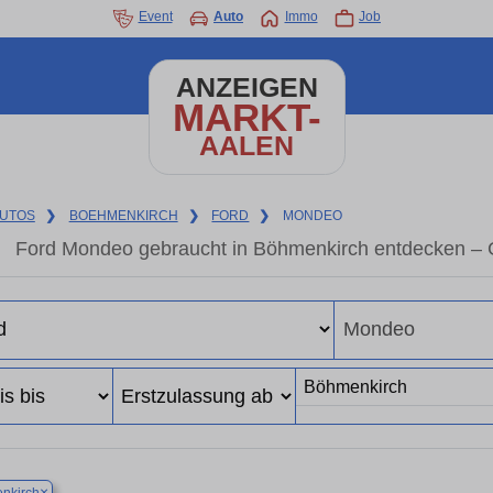
Event
Auto
Immo
Job
ANZEIGEN
MARKT-
AALEN
UTOS
❯
BOEHMENKIRCH
❯
FORD
❯
MONDEO
Ford Mondeo gebraucht in Böhmenkirch entdecken – 
×