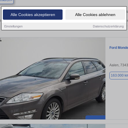
nkirch
Finden Sie in Böhmenkirch Ihren gebr
Alle Cookies akzeptieren
Alle Cookies ablehnen
en Sie in Böhmenkirch einen Ford Mondeo Gebrauchtwagen? Entdecken Sie gebr
Preisklassen von privat und vom
Einstellungen
Datenschutzerklärung
Ford Mond
Aalen, 734
163.000 k