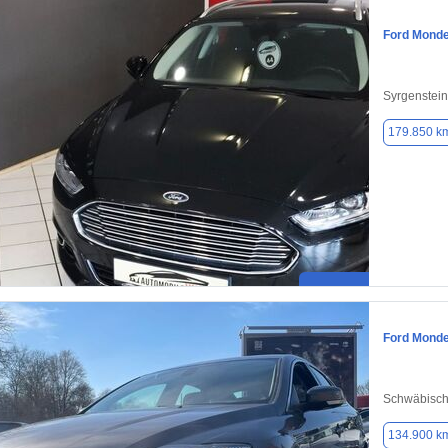
Ford Mond
Syrgenstei
179.850 k
Ford Mond
Schwäbisc
134.900 k