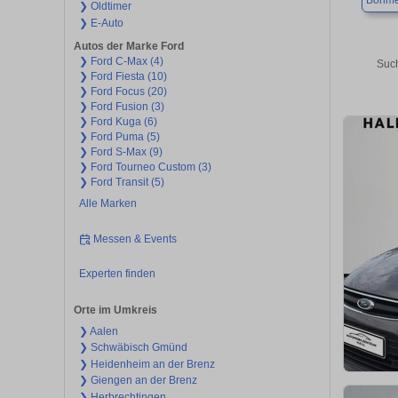
Böhme
❯ Oldtimer
❯ E-Auto
Autos der Marke Ford
❯ Ford C-Max (4)
Such
❯ Ford Fiesta (10)
❯ Ford Focus (20)
❯ Ford Fusion (3)
❯ Ford Kuga (6)
❯ Ford Puma (5)
❯ Ford S-Max (9)
❯ Ford Tourneo Custom (3)
❯ Ford Transit (5)
Alle Marken
Messen & Events
Experten finden
Orte im Umkreis
❯ Aalen
❯ Schwäbisch Gmünd
❯ Heidenheim an der Brenz
❯ Giengen an der Brenz
❯ Herbrechtingen