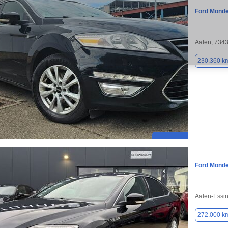
Ford Mond
Aalen, 734
230.360 k
Ford Mond
Aalen-Essi
272.000 k