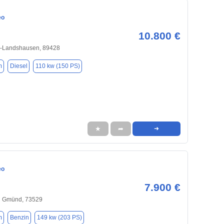
eo
10.800 €
n-Landshausen, 89428
m
Diesel
110 kw (150 PS)
★
➦
➜
eo
7.900 €
h Gmünd, 73529
m
Benzin
149 kw (203 PS)