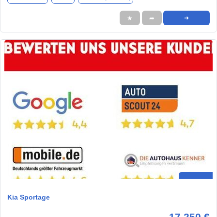
★
➦
➜
Kia Sportage
17.250 €