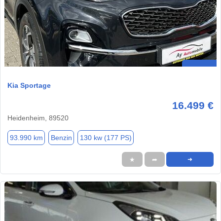
Kia Sportage
16.499 €
Heidenheim, 89520
93.990 km
Benzin
130 kw (177 PS)
★
➦
➜