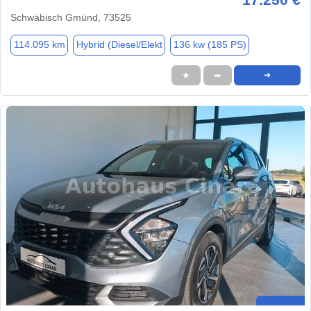
Schwäbisch Gmünd, 73525
114.095 km
Hybrid (Diesel/Elekt
136 kw (185 PS)
★
➦
➜