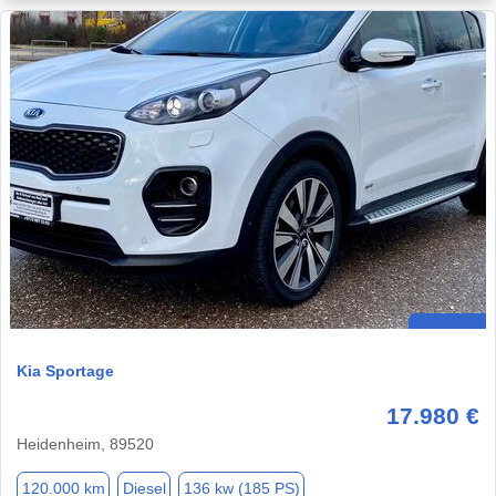
Kia Sportage
17.980 €
Heidenheim, 89520
120.000 km
Diesel
136 kw (185 PS)