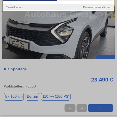
Einstellungen
Datenschutzerklärung
Kia Sportage
23.490 €
Waldstetten, 73550
57.100 km
Benzin
110 kw (150 PS)
★
➦
➜