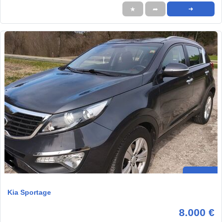
★
➦
➜
Kia Sportage
8.000 €