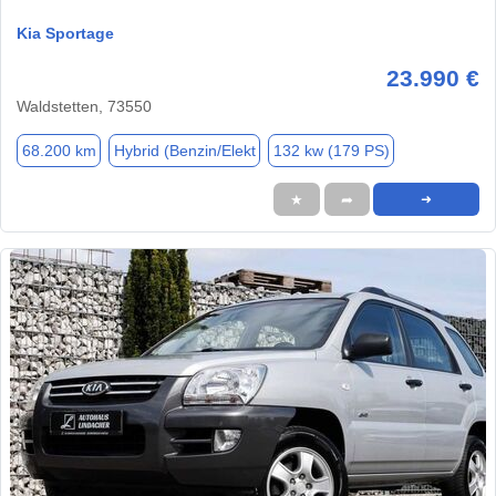
Kia Sportage
23.990 €
Waldstetten, 73550
68.200 km
Hybrid (Benzin/Elekt
132 kw (179 PS)
★
➦
➜