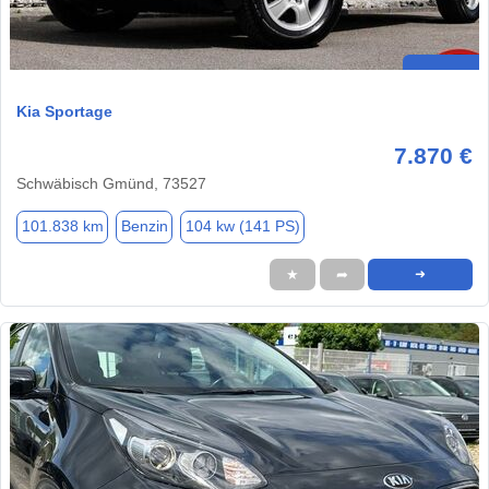
Kia Sportage
7.870 €
Schwäbisch Gmünd, 73527
101.838 km
Benzin
104 kw (141 PS)
★
➦
➜