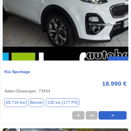
Kia Sportage
18.990 €
Aalen-Dewangen, 73434
68.718 km
Benzin
130 kw (177 PS)
★
➦
➜