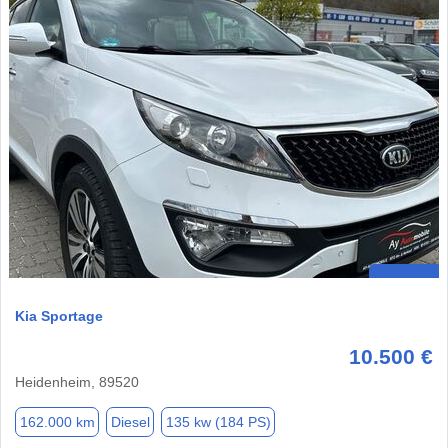
Kia Sportage
10.500 €
Heidenheim, 89520
162.000 km
Diesel
135 kw (184 PS)