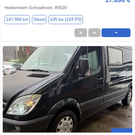
Heidenheim-Schnaitheim, 89520
147.900 km
Diesel
105 kw (143 PS)
★
➦
➜