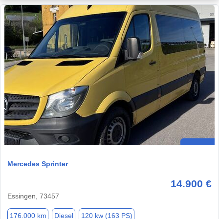
Mercedes Sprinter
14.900 €
Essingen­­­, 73457
176.000 km
Diesel
120 kw (163 PS)