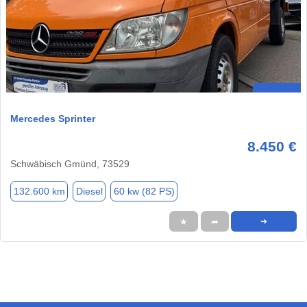
Mercedes Sprinter
8.450 €
Schwäbisch Gmünd, 73529
132.600 km
Diesel
60 kw (82 PS)
★
➦
➜