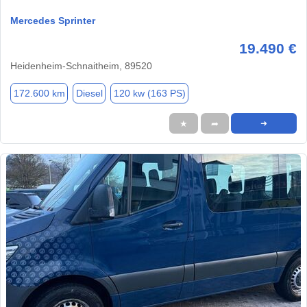
Mercedes Sprinter
19.490 €
Heidenheim-Schnaitheim, 89520
172.600 km
Diesel
120 kw (163 PS)
★
➦
➜