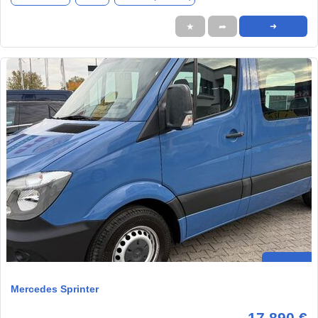
★
➦
➜
Mercedes Sprinter
17.890 €