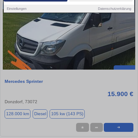
Einstellungen
Datenschutzerklärung
Mercedes Sprinter
15.900 €
Donzdorf, 73072
128.000 km
Diesel
105 kw (143 PS)
★
➦
➜