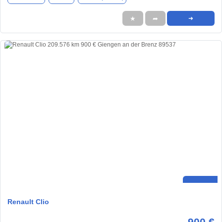
★
➦
➜
Renault Clio
900 €