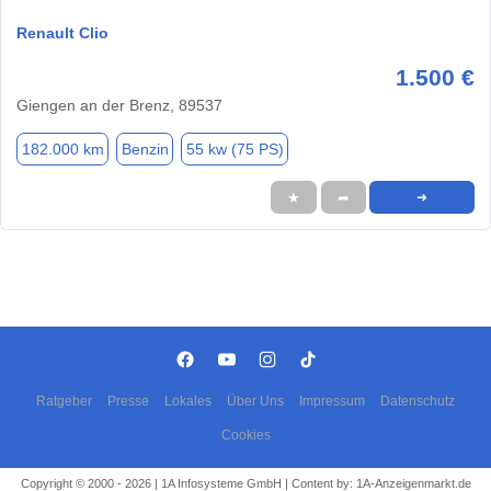
Renault Clio
1.500 €
Giengen an der Brenz, 89537
182.000 km
Benzin
55 kw (75 PS)
★
➦
➜
Ratgeber
Presse
Lokales
Über Uns
Impressum
Datenschutz
Cookies
Copyright © 2000 - 2026 | 1A Infosysteme GmbH | Content by: 1A-Anzeigenmarkt.de