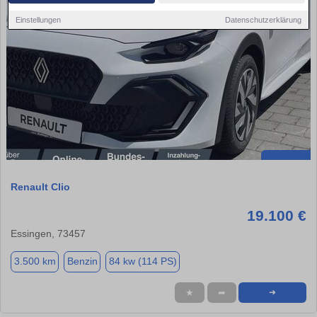
Einstellungen
Datenschutzerklärung
Renault Clio
19.100 €
Essingen, 73457
3.500 km
Benzin
84 kw (114 PS)
★
➦
➜