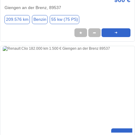
Giengen an der Brenz, 89537
209.576 km
Benzin
55 kw (75 PS)
★
➦
➜