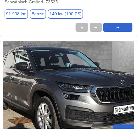
Schwäbisch Gmünd, 73525
91.908 km
Benzin
140 kw (190 PS)
★
➦
➜