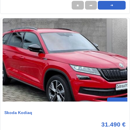
★
➦
➜
Skoda Kodiaq
31.490 €