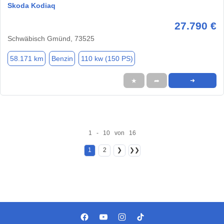
Skoda Kodiaq
27.790 €
Schwäbisch Gmünd, 73525
58.171 km
Benzin
110 kw (150 PS)
★
➦
➜
1 - 10 von 16
1
2
❯
❯❯