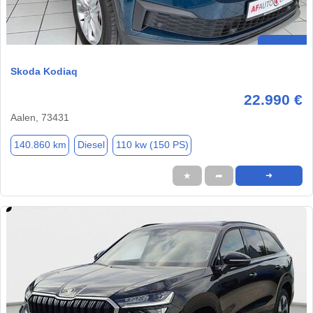
Skoda Kodiaq
22.990 €
Aalen, 73431
140.860 km
Diesel
110 kw (150 PS)
★
➦
➜