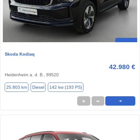
Skoda Kodiaq
42.980 €
Heidenheim a. d. B., 89520
25.803 km
Diesel
142 kw (193 PS)
★
➦
➜