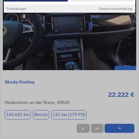
Einstellungen
Datenschutzerklärung
Skoda Kodiaq
22.222 €
Heidenheim an der Brenz, 89520
143.631 km
Benzin
132 kw (179 PS)
★
➦
➜