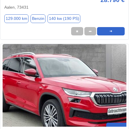
Aalen, 73431
129.000 km
Benzin
140 kw (190 PS)
★
➦
➜