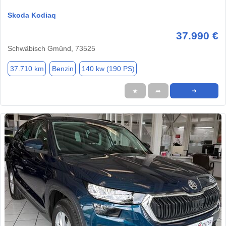
Skoda Kodiaq
37.990 €
Schwäbisch Gmünd, 73525
37.710 km
Benzin
140 kw (190 PS)
★
➦
➜