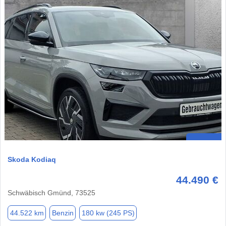
Skoda Kodiaq
44.490 €
Schwäbisch Gmünd, 73525
44.522 km
Benzin
180 kw (245 PS)