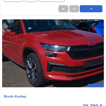
★
➦
➜
Skoda Kodiaq
28.790 €