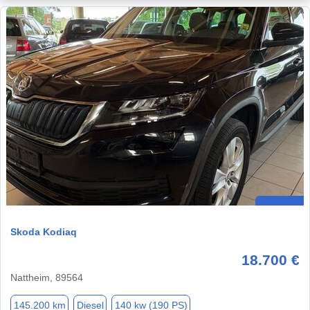
Skoda Kodiaq
18.700 €
Nattheim, 89564
145.200 km
Diesel
140 kw (190 PS)