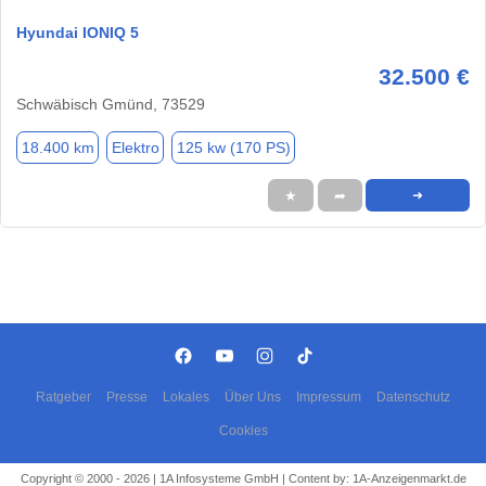
Hyundai IONIQ 5
32.500 €
Schwäbisch Gmünd, 73529
18.400 km
Elektro
125 kw (170 PS)
★
➦
➜
Ratgeber
Presse
Lokales
Über Uns
Impressum
Datenschutz
Cookies
Copyright © 2000 - 2026 | 1A Infosysteme GmbH | Content by: 1A-Anzeigenmarkt.de