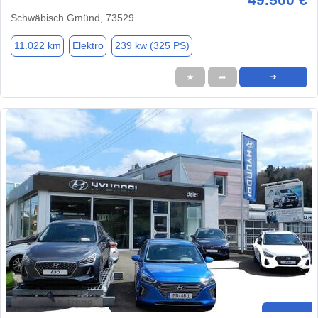
Schwäbisch Gmünd, 73529
11.022 km
Elektro
239 kw (325 PS)
★
➦
➜