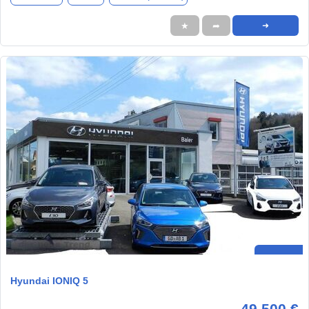
★
➦
➜
Hyundai IONIQ 5
49.500 €