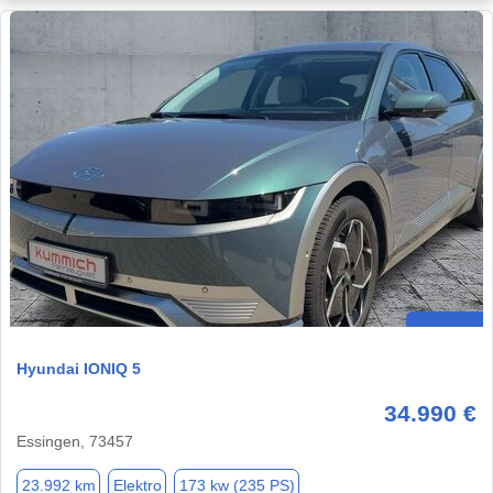
Hyundai IONIQ 5
34.990 €
Essingen, 73457
23.992 km
Elektro
173 kw (235 PS)