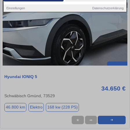
Einstellungen
Datenschutzerklärung
Hyundai IONIQ 5
34.650 €
Schwäbisch Gmünd, 73529
46.800 km
Elektro
168 kw (228 PS)
★
➦
➜