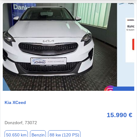
Kia XCeed
15.990 €
Donzdorf, 73072
50.650 km
Benzin
88 kw (120 PS)