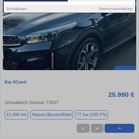
Einstellungen
Datenschutzerklärung
Kia XCeed
25.990 €
Schwäbisch Gmünd, 73527
22.690 km
Hybrid (Benzin/Elekt
77 kw (105 PS)
★
➦
➜