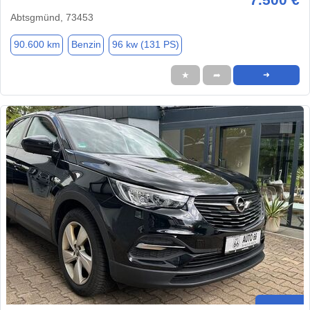
Abtsgmünd, 73453
90.600 km
Benzin
96 kw (131 PS)
★
➦
➜