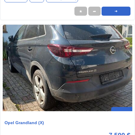
★
➦
➜
Opel Grandland (X)
7.500 €