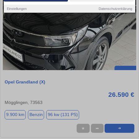
Einstellungen
Datenschutzerklärung
Opel Grandland (X)
26.590 €
Mögglingen, 73563
9.900 km
Benzin
96 kw (131 PS)
★
➦
➜