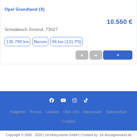
Opel Grandland (X)
10.550 €
Schwäbisch Gmünd, 73527
135.790 km
Benzin
96 kw (131 PS)
★
➦
➜
Ratgeber
Presse
Lokales
Über Uns
Impressum
Datenschutz
Cookies
Copyright © 2000 - 2026 | 1A Infosysteme GmbH | Content by: 1A-Anzeigenmarkt.de