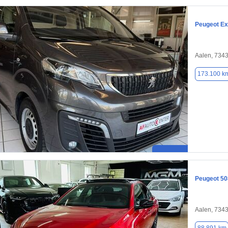
Peugeot Ex
Aalen, 734
173.100 k
Peugeot 50
Aalen, 734