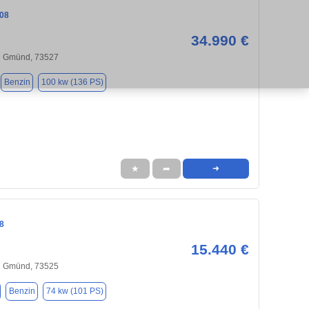
08
34.990 €
h Gmünd, 73527
Benzin
100 kw (136 PS)
★
➦
➜
8
15.440 €
h Gmünd, 73525
Benzin
74 kw (101 PS)