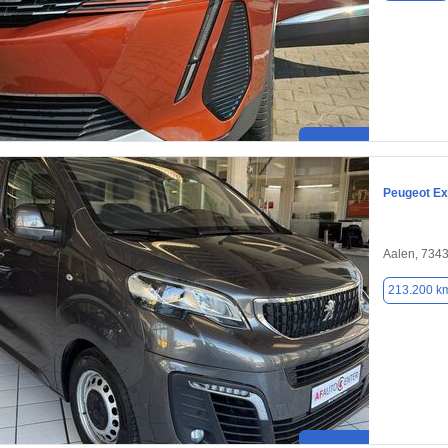
Peugeot Ex
Aalen, 734
213.200 k