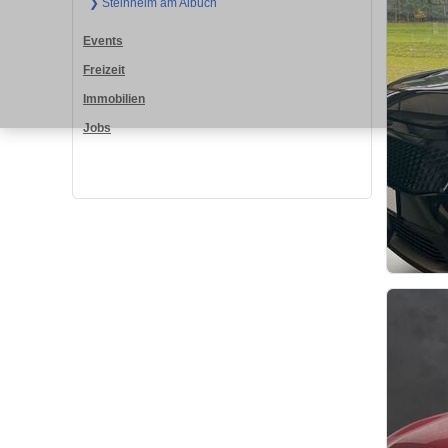
❯ Steinheim am Albuch
Events
Freizeit
Immobilien
Jobs