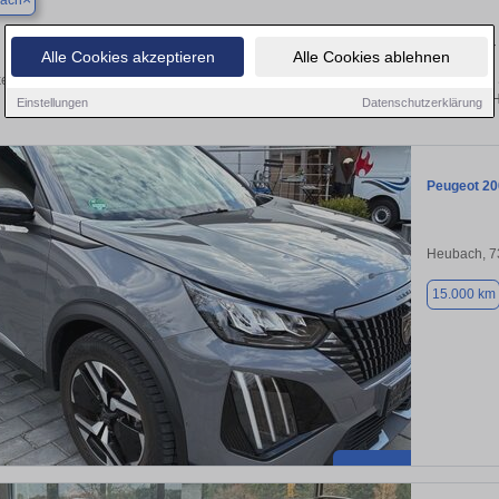
bach
Finden Sie in Ottenbach Ihren gebrauchten Peugeot 
Alle Cookies akzeptieren
Alle Cookies ablehnen
en Sie in Ottenbach gebrauchte Peugeot Fahrzeuge. Von Kleinwagen bis hin zum 
Ottenbach von privat und vom H
Einstellungen
Datenschutzerklärung
Peugeot 20
Heubach, 7
15.000 km