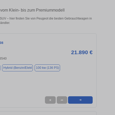
– vom Klein- bis zum Premiummodell
SUV – hier finden Sie von Peugeot die besten Gebrauchtwagen in
ändler.
08
21.890 €
3540
Hybrid (Benzin/Elekt
100 kw (136 PS)
★
➦
➜