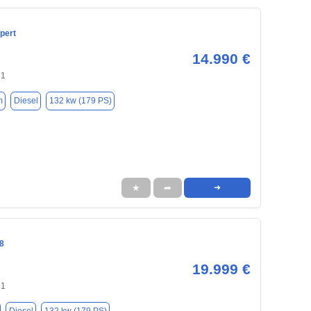
pert
14.990 €
31
m
Diesel
132 kw (179 PS)
★
➦
➜
8
19.999 €
31