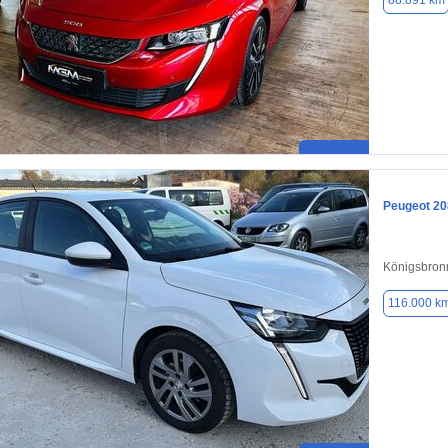
88.891 km
Peugeot 20
Königsbron
116.000 k