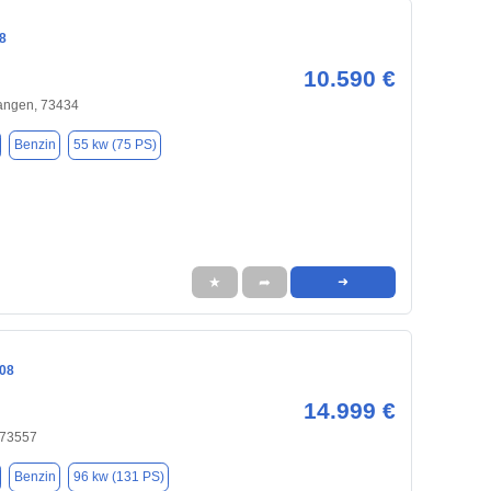
8
10.590 €
angen, 73434
Benzin
55 kw (75 PS)
★
➦
➜
08
14.999 €
 73557
Benzin
96 kw (131 PS)