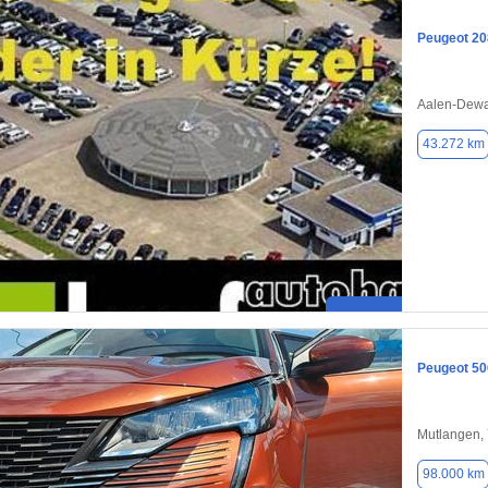
Peugeot 20
Aalen-Dew
43.272 km
Peugeot 50
Mutlangen,
98.000 km