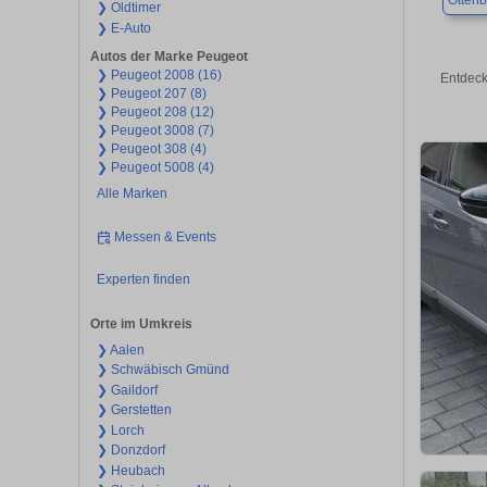
Otten
❯ Oldtimer
❯ E-Auto
Autos der Marke Peugeot
❯ Peugeot 2008 (16)
Entdeck
❯ Peugeot 207 (8)
❯ Peugeot 208 (12)
❯ Peugeot 3008 (7)
❯ Peugeot 308 (4)
❯ Peugeot 5008 (4)
Alle Marken
Messen & Events
Experten finden
Orte im Umkreis
❯ Aalen
❯ Schwäbisch Gmünd
❯ Gaildorf
❯ Gerstetten
❯ Lorch
❯ Donzdorf
❯ Heubach