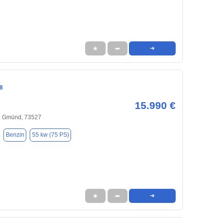
★
➦
➜
8
15.990 €
h Gmünd, 73527
Benzin
55 kw (75 PS)
★
➦
➜