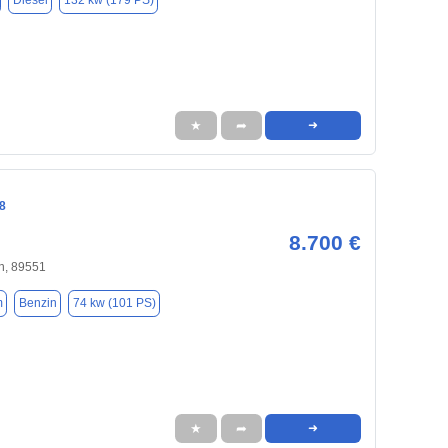
Diesel
132 kw (179 PS)
★
➦
➜
8
8.700 €
n, 89551
m
Benzin
74 kw (101 PS)
★
➦
➜