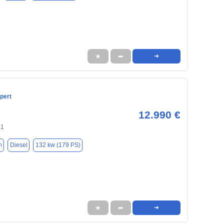
★
➦
➜
pert
12.990 €
31
m
Diesel
132 kw (179 PS)
★
➦
➜