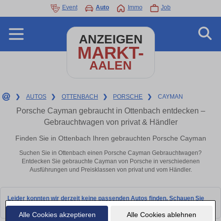
Event
Auto
Immo
Job
ANZEIGEN
MARKT-
AALEN
❯
AUTOS
❯
OTTENBACH
❯
PORSCHE
❯
CAYMAN
Porsche Cayman gebraucht in Ottenbach entdecken –
Gebrauchtwagen von privat & Händler
Finden Sie in Ottenbach Ihren gebrauchten Porsche Cayman
Suchen Sie in Ottenbach einen Porsche Cayman Gebrauchtwagen?
Entdecken Sie gebrauchte Cayman von Porsche in verschiedenen
Ausführungen und Preisklassen von privat und vom Händler.
Leider konnten wir derzeit keine passenden Autos finden. Schauen Sie
bald wieder vorbei!
Alle Cookies akzeptieren
Alle Cookies ablehnen