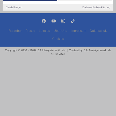
Einstellungen
Datenschutzerklärung
Ratgeber
Presse
Lokales
Über Uns
Impressum
Datenschutz
Cookies
Copyright © 2000 - 2026 | 1A Infosysteme GmbH | Content by: 1A-Anzeigenmarkt.de
10.08.2026