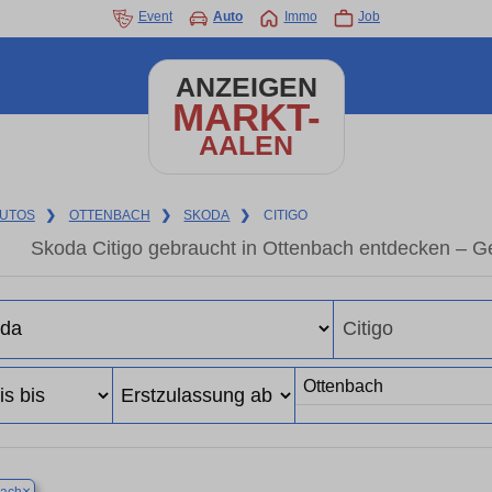
Event
Auto
Immo
Job
ANZEIGEN
MARKT-
AALEN
UTOS
❯
OTTENBACH
❯
SKODA
❯
CITIGO
Skoda Citigo gebraucht in Ottenbach entdecken – G
×