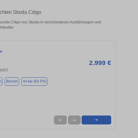
chten Skoda Citigo
uchte Citigo von Skoda in verschiedenen Ausführungen und
 Händler.
go
2.999 €
73457
m
Benzin
44 kw (60 PS)
★
➦
➜