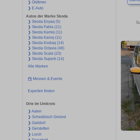
Otten
❯ Oldtimer
❯ E-Auto
Autos der Marke Skoda
❯ Skoda Enyaq (5)
Su
❯ Skoda Fabia (21)
❯ Skoda Kamiq (11)
❯ Skoda Karoq (11)
❯ Skoda Kodiaq (14)
❯ Skoda Octavia (48)
❯ Skoda Scala (23)
❯ Skoda Superb (14)
Alle Marken
Messen & Events
Experten finden
Orte im Umkreis
❯ Aalen
❯ Schwäbisch Gmünd
❯ Gaildorf
❯ Gerstetten
❯ Lorch