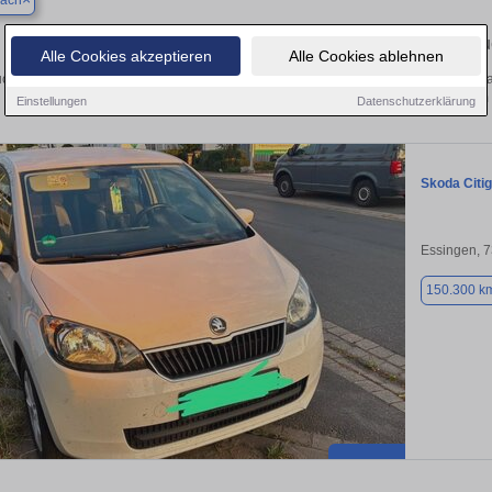
bach
Finden Sie in Ottenbach Ihren gebrau
Alle Cookies akzeptieren
Alle Cookies ablehnen
chen Sie in Ottenbach einen Skoda Citigo Gebrauchtwagen? Entdecken Sie gebra
Preisklassen von privat und vom
Einstellungen
Datenschutzerklärung
Skoda Citi
Essingen, 
150.300 k