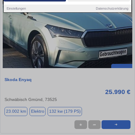
Einstellungen
Datenschutzerklärung
Skoda Enyaq
25.990 €
Schwäbisch Gmünd, 73525
23.002 km
Elektro
132 kw (179 PS)
★
➦
➜