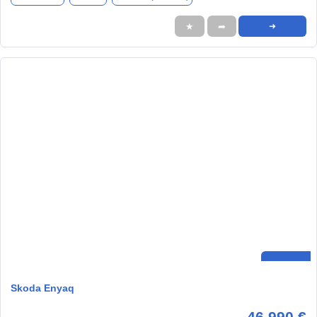
★
➦
➜
Skoda Enyaq
46.990 €