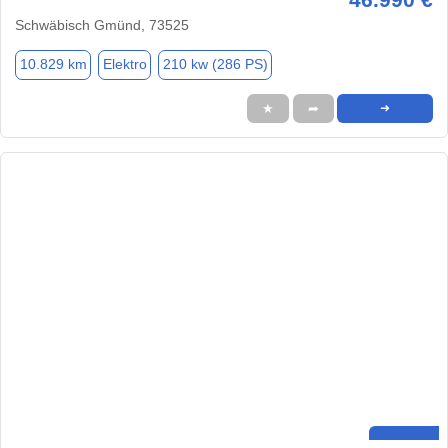
Schwäbisch Gmünd, 73525
10.829 km
Elektro
210 kw (286 PS)
★
➦
➜