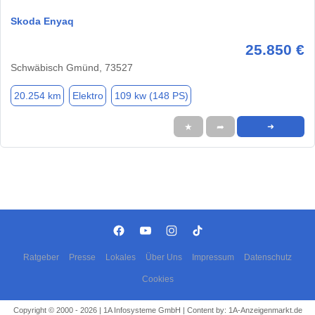
Skoda Enyaq
25.850 €
Schwäbisch Gmünd, 73527
20.254 km
Elektro
109 kw (148 PS)
★
➦
➜
Ratgeber
Presse
Lokales
Über Uns
Impressum
Datenschutz
Cookies
Copyright © 2000 - 2026 | 1A Infosysteme GmbH | Content by: 1A-Anzeigenmarkt.de