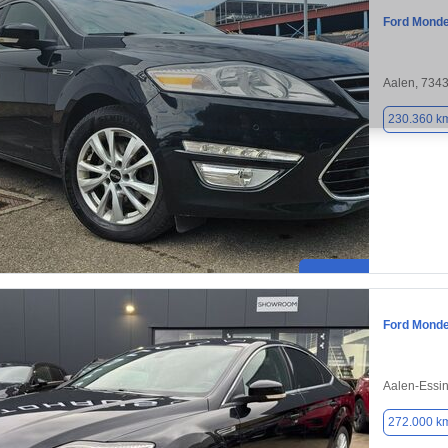
Ford Mond
Aalen, 734
230.360 k
Ford Mond
Aalen-Essi
272.000 k