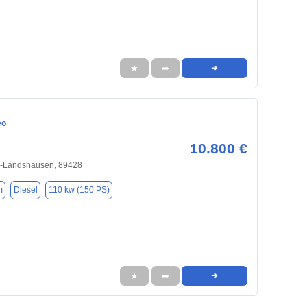
★
➦
➜
eo
10.800 €
n-Landshausen, 89428
m
Diesel
110 kw (150 PS)
★
➦
➜