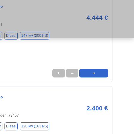
eo
4.444 €
31
m
Diesel
147 kw (200 PS)
★
➦
➜
eo
2.400 €
ngen, 73457
m
Diesel
120 kw (163 PS)