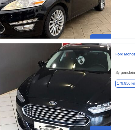
Ford Mond
Syrgenstei
179.850 k