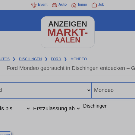
Event
Auto
Immo
Job
ANZEIGEN
MARKT-
AALEN
UTOS
❯
DISCHINGEN
❯
FORD
❯
MONDEO
Ford Mondeo gebraucht in Dischingen entdecken – G
×