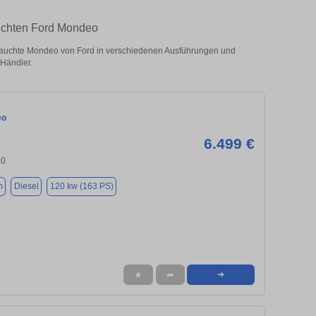
auchten Ford Mondeo
auchte Mondeo von Ford in verschiedenen Ausführungen und
 Händler.
eo
6.499 €
30
m
Diesel
120 kw (163 PS)
★
➦
➜