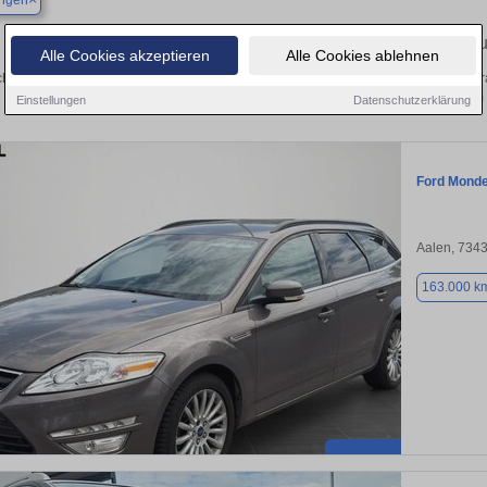
ingen
Finden Sie in Dischingen Ihren gebr
Alle Cookies akzeptieren
Alle Cookies ablehnen
hen Sie in Dischingen einen Ford Mondeo Gebrauchtwagen? Entdecken Sie gebr
Preisklassen von privat und vom
Einstellungen
Datenschutzerklärung
Ford Mond
Aalen, 734
163.000 k