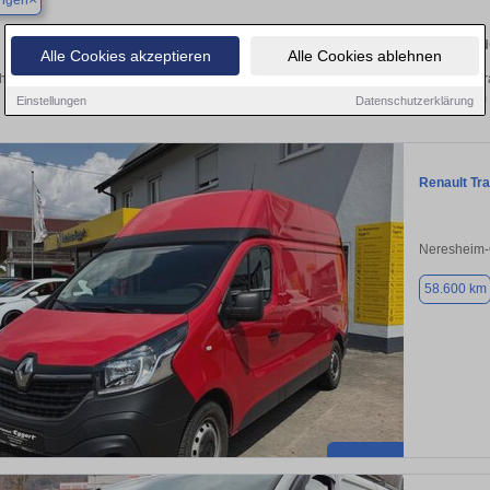
ingen
Finden Sie in Dischingen Ihren gebrau
Alle Cookies akzeptieren
Alle Cookies ablehnen
hen Sie in Dischingen einen Renault Trafic Gebrauchtwagen? Entdecken Sie gebra
Preisklassen von privat und vom
Einstellungen
Datenschutzerklärung
Renault Tra
Neresheim
58.600 km