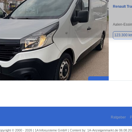
Renault Tra
Aalen-Essi
123.300 k
Ratgeber
P
opyright © 2000 - 2026 | 1A Infosysteme GmbH | Content by: 1A-Anzeigenmarkt.de 06.08.20