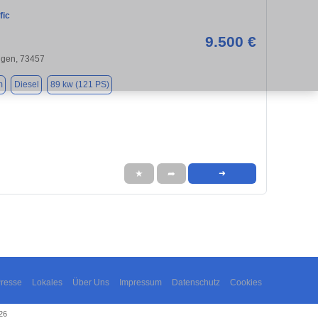
fic
9.500 €
ngen, 73457
m
Diesel
89 kw (121 PS)
★
➦
➜
resse
Lokales
Über Uns
Impressum
Datenschutz
Cookies
26