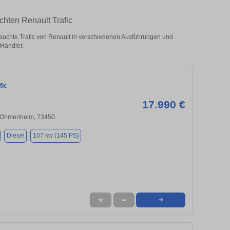
chten Renault Trafic
uchte Trafic von Renault in verschiedenen Ausführungen und
 Händler.
fic
17.990 €
-Ohmenheim, 73450
Diesel
107 kw (145 PS)
★
➦
➜