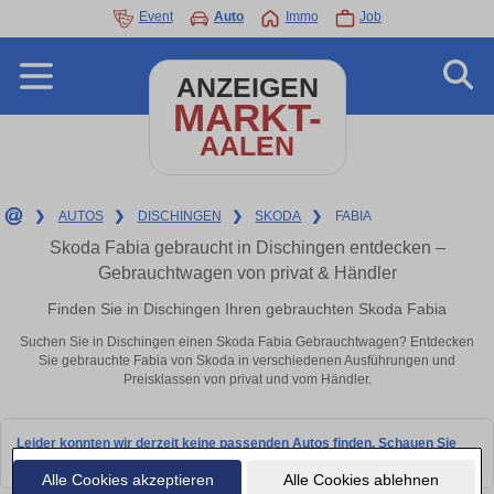
Event
Auto
Immo
Job
ANZEIGEN
MARKT-
AALEN
❯
AUTOS
❯
DISCHINGEN
❯
SKODA
❯
FABIA
Skoda Fabia gebraucht in Dischingen entdecken –
Gebrauchtwagen von privat & Händler
Finden Sie in Dischingen Ihren gebrauchten Skoda Fabia
Suchen Sie in Dischingen einen Skoda Fabia Gebrauchtwagen? Entdecken
Sie gebrauchte Fabia von Skoda in verschiedenen Ausführungen und
Preisklassen von privat und vom Händler.
Leider konnten wir derzeit keine passenden Autos finden. Schauen Sie
bald wieder vorbei!
Alle Cookies akzeptieren
Alle Cookies ablehnen