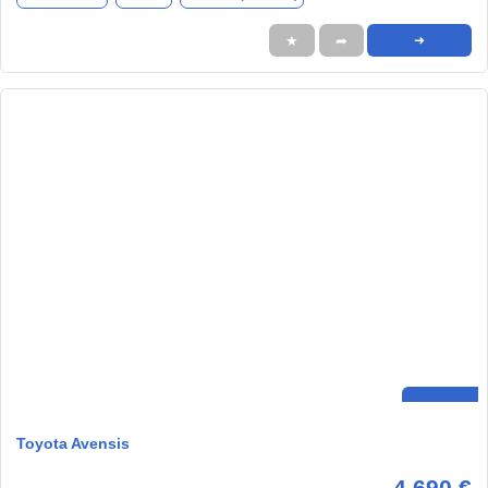
★
➦
➜
Toyota Avensis
4.690 €