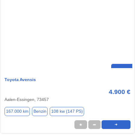
Toyota Avensis
4.900 €
Aalen-Essingen, 73457
167.000 km
Benzin
108 kw (147 PS)
★
➦
➜