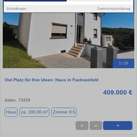
Einstellungen
Datenschutzerklärung
1 / 20
Viel Platz für Ihre Ideen: Haus in Fachsenfeld
409.000 €
Aalen, 73434
Haus
ca. 180,00 m²
Zimmer 8.5
★
➦
➜