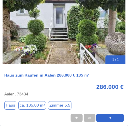
1 / 1
Haus zum Kaufen in Aalen 286.000 € 135 m²
286.000 €
Aalen, 73434
Haus
ca. 135,00 m²
Zimmer 5.5
★
➦
➜