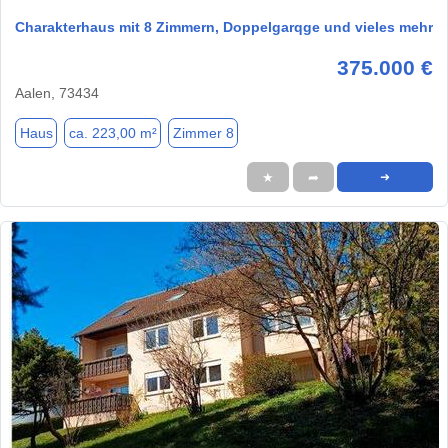
Charakterhaus mit 8 Zimmern, Doppelgarqge und vieles mehr
375.000 €
Aalen, 73434
Haus
ca. 223,00 m²
Zimmer 8
★
➦
➜