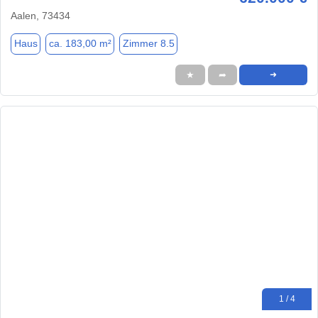
Aalen, 73434
Haus
ca. 183,00 m²
Zimmer 8.5
★
➦
➜
1 / 4