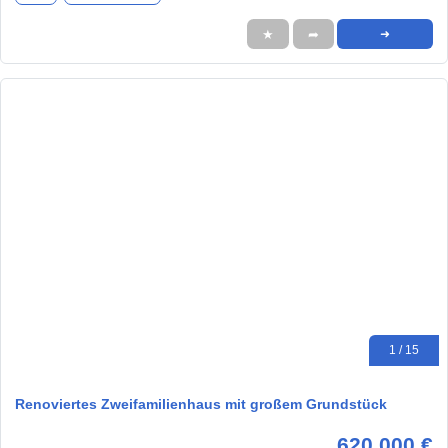
★
➦
➜
1 / 15
Renoviertes Zweifamilienhaus mit großem Grundstück
620.000 €