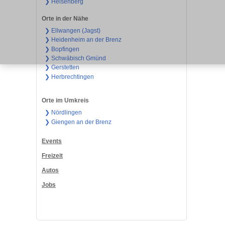
❯ Heisenberg
Orte in der Nähe
❯ Ellwangen (Jagst)
❯ Heidenheim an der Brenz
❯ Bopfingen
❯ Schwäbisch Gmünd
❯ Gerstetten
❯ Herbrechtingen
Orte im Umkreis
❯ Nördlingen
❯ Giengen an der Brenz
Events
Freizeit
Autos
Jobs