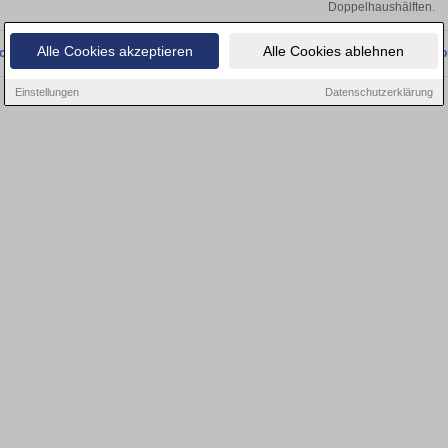
Doppelhaushälften.
Alle Cookies akzeptieren
Alle Cookies ablehnen
onnten wir derzeit keine passenden Objekte finden. Schauen Sie bald wieder vo
Einstellungen
Datenschutzerklärung