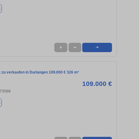
k
★
➦
➜
 zu verkaufen in Durlangen 109.000 € 326 m²
109.000 €
 73568
k