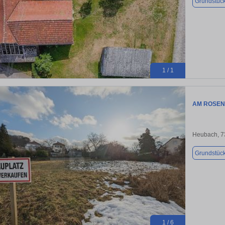
Grundstüc
1 / 1
AM ROSEN
Heubach, 7
Grundstüc
1 / 6