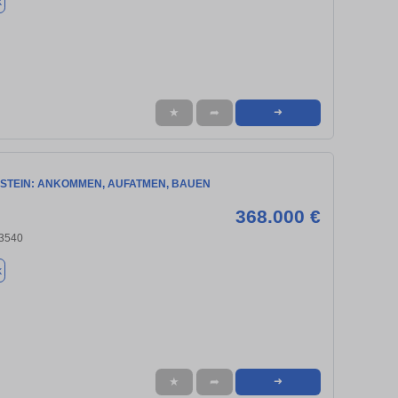
k
★
➦
➜
STEIN: ANKOMMEN, AUFATMEN, BAUEN
368.000 €
3540
k
★
➦
➜