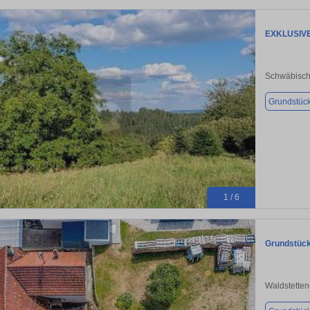
EXKLUSIV
Schwäbisc
Grundstüc
1 / 6
Grundstück
Waldstette