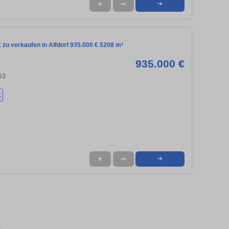
★
➦
➜
zu verkaufen in Alfdorf 935.000 € 5208 m²
935.000 €
553
k
★
➦
➜