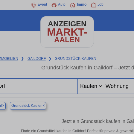
Event
Auto
Immo
Job
ANZEIGEN
MARKT-
AALEN
MMOBILIEN
❯
GAILDORF
❯
GRUNDSTÜCK-KAUFEN
Grundstück kaufen in Gaildorf – Jetzt 
×
×
rf
Grundstück Kaufen
Jetzt ein Grundstück kaufen in Ga
Finde ein Grundstück kaufen in Gaildorf! Perfekt für private & gewerb