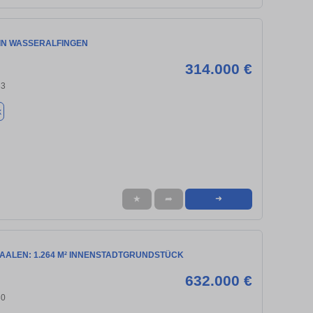
 IN WASSERALFINGEN
314.000 €
33
k
★
➦
➜
 AALEN: 1.264 M² INNENSTADTGRUNDSTÜCK
632.000 €
30