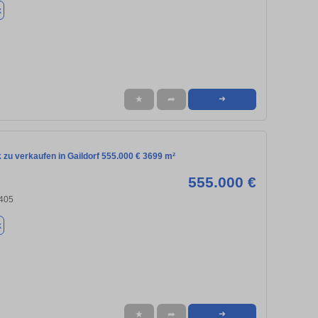
k
★
➦
➜
zu verkaufen in Gaildorf 555.000 € 3699 m²
555.000 €
4405
k
★
➦
➜