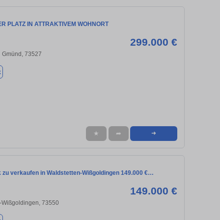
ER PLATZ IN ATTRAKTIVEM WOHNORT
299.000 €
h Gmünd, 73527
k
★
➦
➜
 zu verkaufen in Waldstetten-Wißgoldingen 149.000 €…
149.000 €
n-Wißgoldingen, 73550