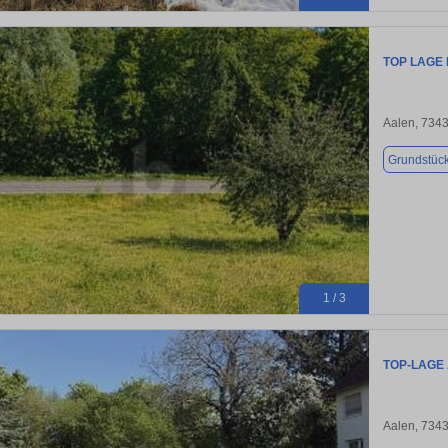
TOP LAGE
Aalen, 734
Grundstüc
1 / 3
TOP-LAGE
Aalen, 734