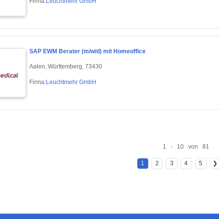
Firma:
Leuchtmehr GmbH
SAP EWM Berater (m/w/d) mit Homeoffice
Aalen, Württemberg, 73430
Firma:
Leuchtmehr GmbH
1 - 10 von 81
1
2
3
4
5
❯