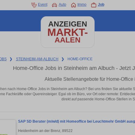
Event
Auto
Immo
Job
ANZEIGEN
MARKT-
AALEN
OBS
❯
STEINHEIM-AM-ALBUCH
❯
HOME-OFFICE
Home-Office Jobs in Steinheim am Albuch - Jetzt Jo
Aktuelle Stellenangebote für Home-Office
hen nach Home-Office Jobs in Steinheim am Albuch? Bei uns finden Sie aktuelle Stel
ene Fachkräfte oder Quereinsteiger. Egal ob im Büro, vor Ort oder remote: Entdeck
direkt auf passende Home-Office-Stellen in 
SAP SD Berater (m/w/d) mit Homeoffice bei Leuchtmehr GmbH ausg
Heidenheim an der Brenz, 89522