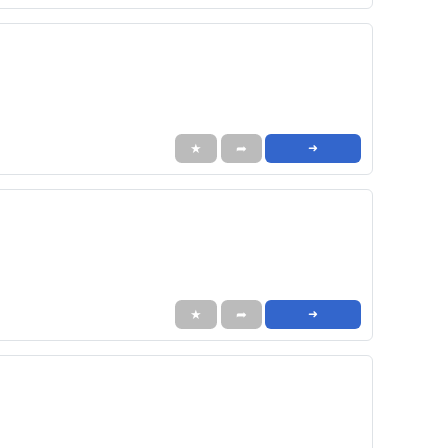
★
➦
➜
★
➦
➜