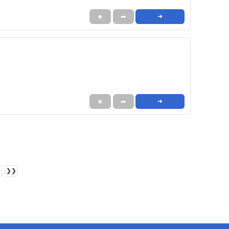
★
➦
➜
★
➦
➜
❯❯