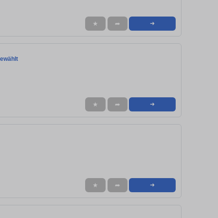
★
➦
➜
ewählt
★
➦
➜
★
➦
➜