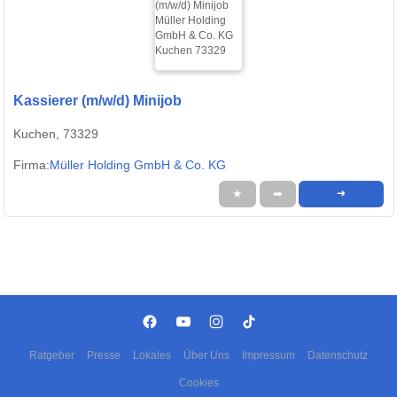
Kassierer (m/w/d) Minijob
Kuchen, 73329
Firma:
Müller Holding GmbH & Co. KG
★
➦
➜
Ratgeber
Presse
Lokales
Über Uns
Impressum
Datenschutz
Cookies