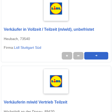
Verkäufer in Vollzeit / Teilzeit (m/w/d), unbefristet
Heubach, 73540
Firma:
Lidl Stuttgart Süd
★
➦
➜
Verkäuferin m/w/d Vertrieb Teilzeit
Höchstädt an der Donau, 89420