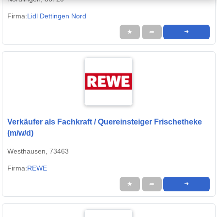
Firma:
Lidl Dettingen Nord
★
➦
➜
Verkäufer als Fachkraft / Quereinsteiger Frischetheke
(m/w/d)
Westhausen, 73463
Firma:
REWE
★
➦
➜