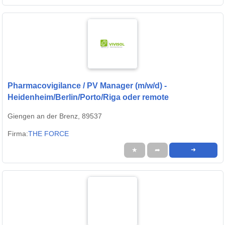
Pharmacovigilance / PV Manager (m/w/d) -
Heidenheim/Berlin/Porto/Riga oder remote
Giengen an der Brenz, 89537
Firma:
THE FORCE
★
➦
➜