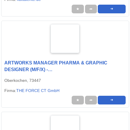
★
➦
➜
ARTWORKS MANAGER PHARMA & GRAPHIC
DESIGNER (M/F/X) -
Heidenheim/Berlin/Porto/Riga/remote
Oberkochen, 73447
Firma:
THE FORCE CT GmbH
★
➦
➜