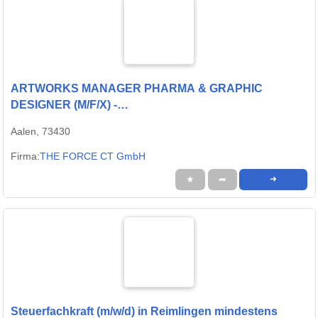
ARTWORKS MANAGER PHARMA & GRAPHIC
DESIGNER (M/F/X) -
Heidenheim/Berlin/Porto/Riga/remote
Aalen, 73430
Firma:
THE FORCE CT GmbH
★
➦
➜
Steuerfachkraft (m/w/d) in Reimlingen mindestens