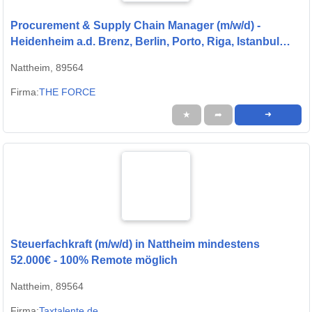
Procurement & Supply Chain Manager (m/w/d) -
Heidenheim a.d. Brenz, Berlin, Porto, Riga, Istanbul
oder remote
Nattheim, 89564
Firma:
THE FORCE
★
➦
➜
Steuerfachkraft (m/w/d) in Nattheim mindestens
52.000€ - 100% Remote möglich
Nattheim, 89564
Firma:
Taxtalente.de