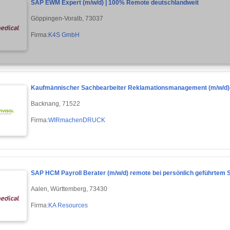
SAP EWM Expert (m/w/d) | 100% Remote deutschlandweit
Göppingen-Voralb, 73037
Firma:
K4S GmbH
Kaufmännischer Sachbearbeiter Reklamationsmanagement (m/w/d)
Backnang, 71522
Firma:
WIRmachenDRUCK
SAP HCM Payroll Berater (m/w/d) remote bei persönlich geführt
Aalen, Württemberg, 73430
Firma:
KA Resources