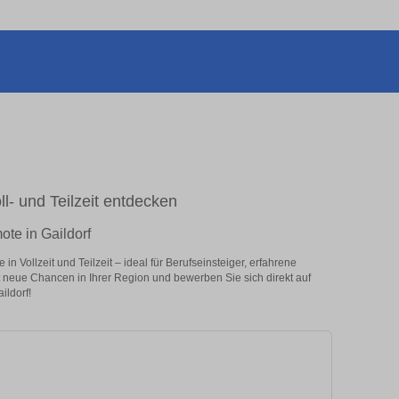
ll- und Teilzeit entdecken
ote in Gaildorf
n Vollzeit und Teilzeit – ideal für Berufseinsteiger, erfahrene
zt neue Chancen in Ihrer Region und bewerben Sie sich direkt auf
ildorf!