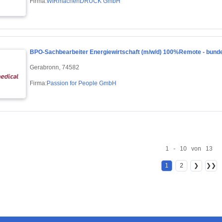
Firma:
WIRmachenDRUCK GmbH
BPO-Sachbearbeiter Energiewirtschaft (m/w/d) 100%Remote - bund
Gerabronn, 74582
Firma:
Passion for People GmbH
1 - 10 von 13
1
2
❯
❯❯