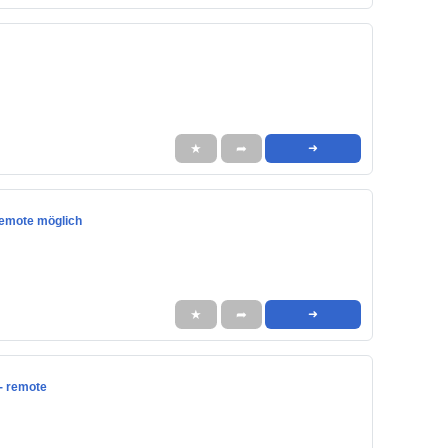
★
➦
➜
Remote möglich
★
➦
➜
- remote