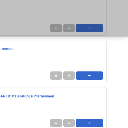
★
➦
➜
- remote
★
➦
➜
em SAP HCM Beratungsunternehmen
★
➦
➜