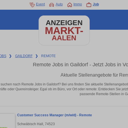
Event
Auto
Immo
Job
ANZEIGEN
MARKT-
AALEN
OBS
❯
GAILDORF
❯
REMOTE
Remote Jobs in Gaildorf - Jetzt Jobs in Vo
Aktuelle Stellenangebote für Rem
 suchen nach Remote Jobs in Gaildorf? Bei uns finden Sie aktuelle Stellenangebote i
äfte oder Quereinsteiger. Egal ob im Büro, vor Ort oder remote: Entdecken Sie jet
passende Remote-Stellen in Ga
Customer Success Manager (m/w/d) - Remote
Schwäbisch Hall, 74523