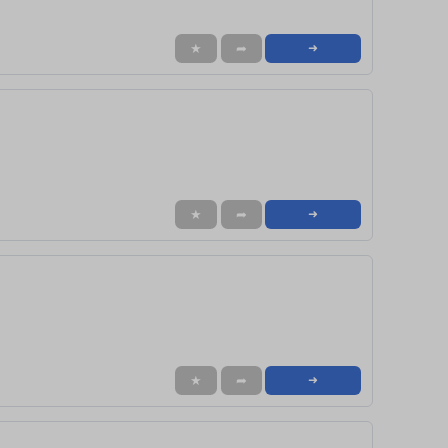
★
➦
➜
★
➦
➜
★
➦
➜