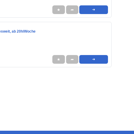
★
➦
➜
esweit, ab 20h/Woche
★
➦
➜