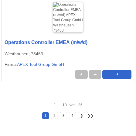
Operations Controller EMEA (m/w/d)
Westhausen, 73463
Firma:
APEX Tool Group GmbH
★
➦
➜
1 - 10 von 36
1
2
3
4
❯
❯❯