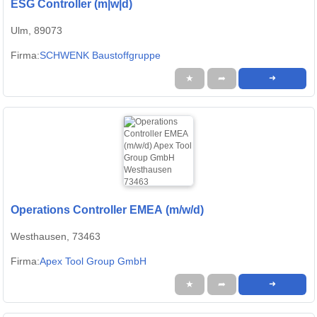
ESG Controller (m|w|d)
Ulm, 89073
Firma:
SCHWENK Baustoffgruppe
★
➦
➜
Operations Controller EMEA (m/w/d)
Westhausen, 73463
Firma:
Apex Tool Group GmbH
★
➦
➜