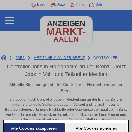
Event
Auto
Immo
Job
ANZEIGEN
MARKT-
AALEN
❯
JOBS
❯
HEIDENHEIM-AN-DER-BRENZ
❯
CONTROLLER
Controller Jobs in Heidenheim an der Brenz - Jetzt
Jobs in Voll- und Teilzeit entdecken
Aktuelle Stellenangebote für Controller in Heidenheim an der
Brenz
Sie suchen nach Controller Jobs in Heidenheim an der Brenz? Bei uns
finden Sie aktuelle Stellenangebote in Vollzeit und Teilzeit – ideal für
Berufseinsteiger, erfahrene Fachkräfte oder Quereinsteiger. Egal ob im Büro,
vor Ort oder remote: Entdecken Sie jetzt neue Chancen in Ihrer Region und
bewerben Sie sich direkt auf passende Controller-Stellen in Heidenheim an
der Brenz!
Alle Cookies akzeptieren
Alle Cookies ablehnen