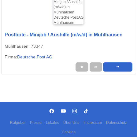
Postbote - Minijob / Aushilfe (m/w/d) in Mühlhausen
Mühlhausen, 73347
Firma:
Deutsche Post AG
★
➦
➜
Ratgeber
Presse
Lokales
Über Uns
Impressum
Datenschutz
Cookies