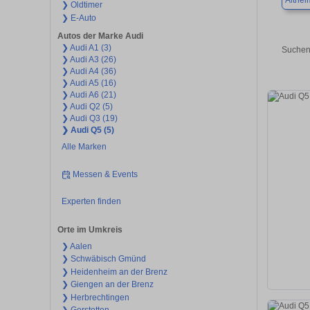
Althei
❯ Oldtimer
❯ E-Auto
Autos der Marke Audi
❯ Audi A1 (3)
Suchen 
❯ Audi A3 (26)
❯ Audi A4 (36)
❯ Audi A5 (16)
❯ Audi A6 (21)
❯ Audi Q2 (5)
❯ Audi Q3 (19)
❯ Audi Q5 (5)
Alle Marken
Messen & Events
Experten finden
Orte im Umkreis
❯ Aalen
❯ Schwäbisch Gmünd
❯ Heidenheim an der Brenz
❯ Giengen an der Brenz
❯ Herbrechtingen