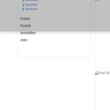
❯ Gerstetten
❯ Donzdorf
❯ Heubach
Events
Freizeit
Immobilien
Jobs