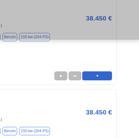
38.450 €
31
Benzin
150 kw (204 PS)
★
➦
➜
38.450 €
31
Benzin
150 kw (204 PS)