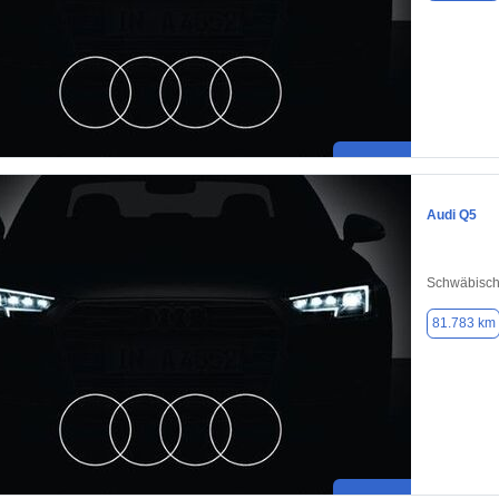
Audi Q5
Schwäbisc
81.783 km