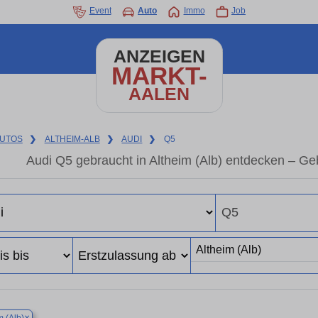
Event
Auto
Immo
Job
ANZEIGEN
MARKT-
AALEN
UTOS
❯
ALTHEIM-ALB
❯
AUDI
❯
Q5
Audi Q5 gebraucht in Altheim (Alb) entdecken – G
×