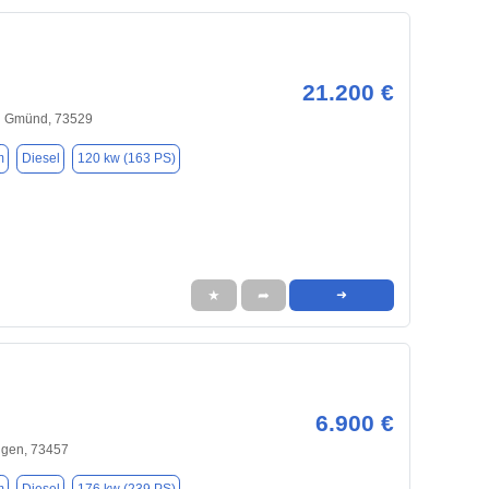
21.200 €
h Gmünd, 73529
m
Diesel
120 kw (163 PS)
★
➦
➜
6.900 €
ngen, 73457