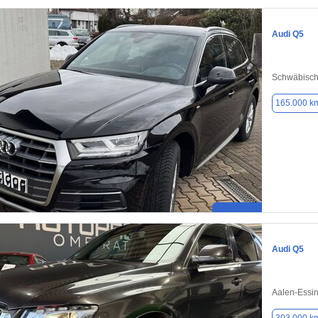
Audi Q5
Schwäbisc
165.000 k
Audi Q5
Aalen-Essi