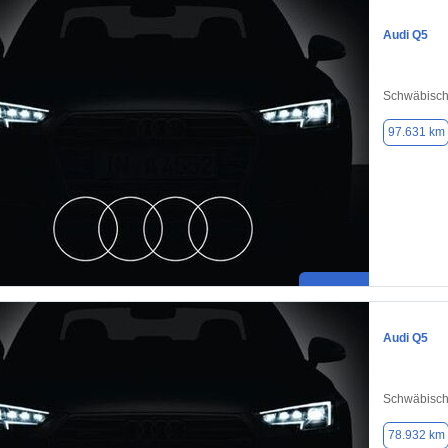
Audi Q5
Schwäbisc
97.631 km
Audi Q5
Schwäbisc
78.932 km