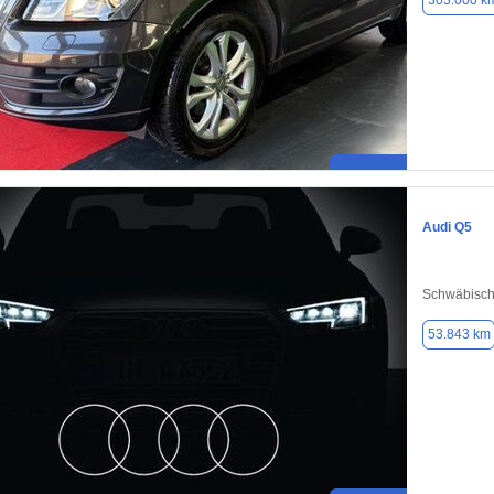
303.000 k
Audi Q5
Schwäbisc
53.843 km