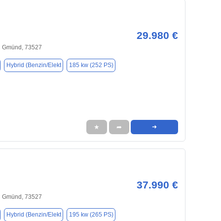
29.980 €
h Gmünd, 73527
Hybrid (Benzin/Elekt
185 kw (252 PS)
★
➦
➜
37.990 €
h Gmünd, 73527
Hybrid (Benzin/Elekt
195 kw (265 PS)