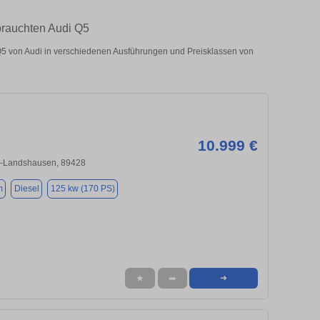
ebrauchten Audi Q5
5 von Audi in verschiedenen Ausführungen und Preisklassen von
10.999 €
n-Landshausen, 89428
m
Diesel
125 kw (170 PS)
★
➦
➜