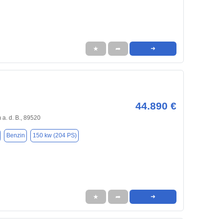
★
➦
➜
44.890 €
a. d. B., 89520
Benzin
150 kw (204 PS)
★
➦
➜