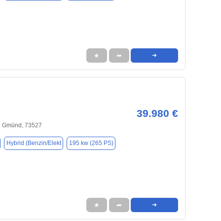
★
➦
➜
39.980 €
h Gmünd, 73527
Hybrid (Benzin/Elekt
195 kw (265 PS)
★
➦
➜