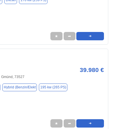
m
Diesel
176 kw (239 PS)
★
➦
➜
39.980 €
h Gmünd, 73527
Hybrid (Benzin/Elekt
195 kw (265 PS)
★
➦
➜