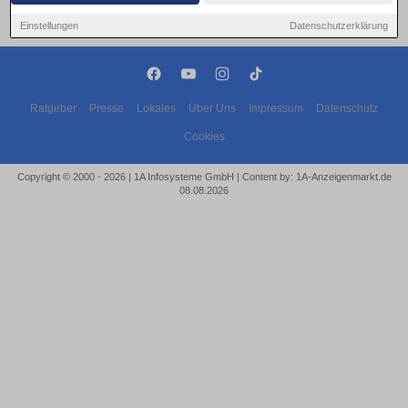
Einstellungen
Datenschutzerklärung
Ratgeber
Presse
Lokales
Über Uns
Impressum
Datenschutz
Cookies
Copyright © 2000 - 2026 | 1A Infosysteme GmbH | Content by: 1A-Anzeigenmarkt.de
08.08.2026