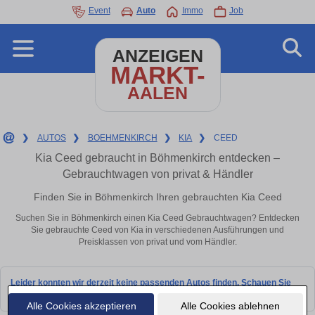
Event
Auto
Immo
Job
ANZEIGEN
MARKT-
AALEN
❯
AUTOS
❯
BOEHMENKIRCH
❯
KIA
❯
CEED
Kia Ceed gebraucht in Böhmenkirch entdecken –
Gebrauchtwagen von privat & Händler
Finden Sie in Böhmenkirch Ihren gebrauchten Kia Ceed
Suchen Sie in Böhmenkirch einen Kia Ceed Gebrauchtwagen? Entdecken
Sie gebrauchte Ceed von Kia in verschiedenen Ausführungen und
Preisklassen von privat und vom Händler.
Leider konnten wir derzeit keine passenden Autos finden. Schauen Sie
bald wieder vorbei!
Alle Cookies akzeptieren
Alle Cookies ablehnen