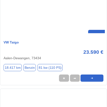
VW Taigo
23.590 €
Aalen-Dewangen, 73434
18.417 km
Benzin
81 kw (110 PS)
★
➦
➜