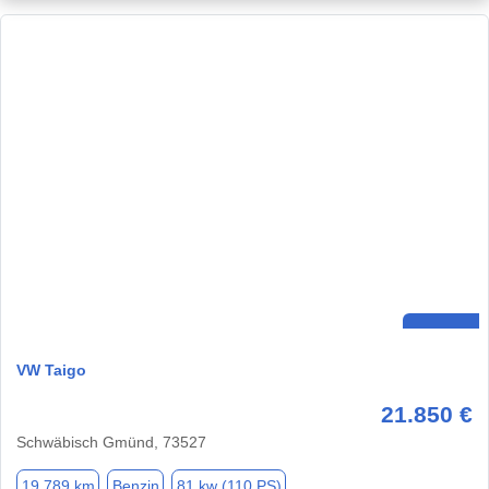
VW Taigo
21.850 €
Schwäbisch Gmünd, 73527
19.789 km
Benzin
81 kw (110 PS)