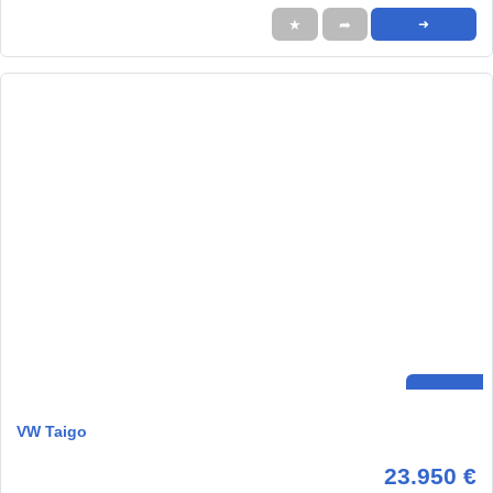
★
➦
➜
VW Taigo
23.950 €