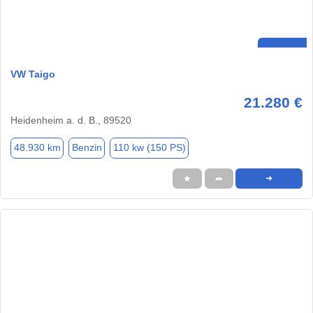
VW Taigo
21.280 €
Heidenheim a. d. B., 89520
48.930 km
Benzin
110 kw (150 PS)
★
➦
➜