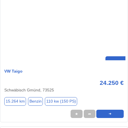
VW Taigo
24.250 €
Schwäbisch Gmünd, 73525
15.264 km
Benzin
110 kw (150 PS)
★
➦
➜