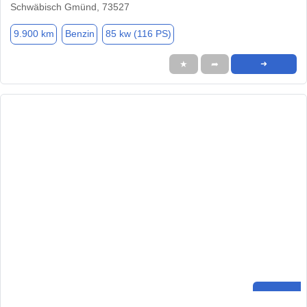
Schwäbisch Gmünd, 73527
9.900 km
Benzin
85 kw (116 PS)
★
➦
➜