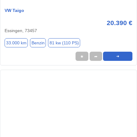
VW Taigo
20.390 €
Essingen, 73457
33.000 km
Benzin
81 kw (110 PS)
★
➦
➜