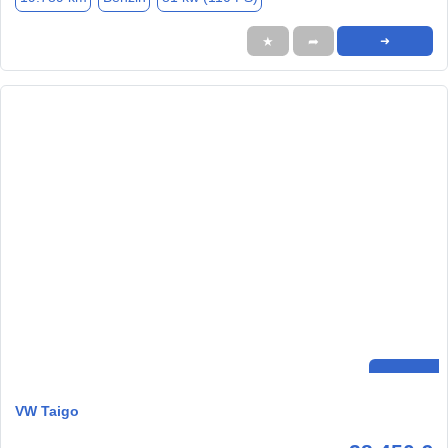
★
➦
➜
VW Taigo