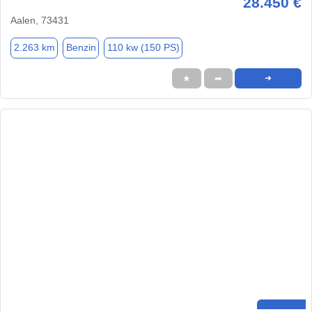
28.450 €
Aalen, 73431
2.263 km
Benzin
110 kw (150 PS)
★
➦
➜