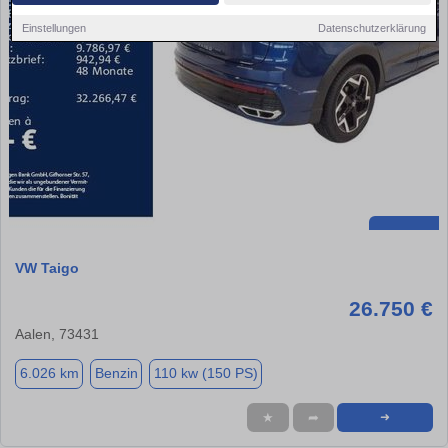
Einstellungen
Datenschutzerklärung
VW Taigo
26.750 €
Aalen, 73431
6.026 km
Benzin
110 kw (150 PS)
★
➦
➜