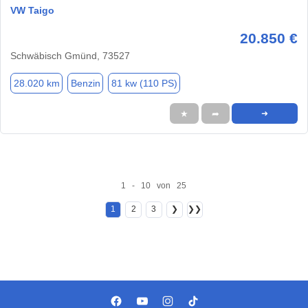
VW Taigo
20.850 €
Schwäbisch Gmünd, 73527
28.020 km
Benzin
81 kw (110 PS)
★
➦
➜
1 - 10 von 25
1
2
3
❯
❯❯