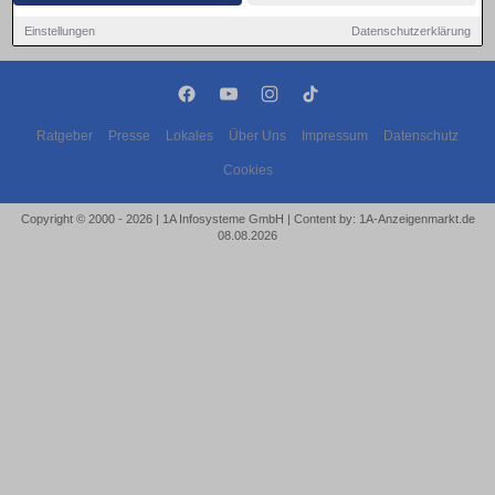
Einstellungen
Datenschutzerklärung
Ratgeber
Presse
Lokales
Über Uns
Impressum
Datenschutz
Cookies
Copyright © 2000 - 2026 | 1A Infosysteme GmbH | Content by: 1A-Anzeigenmarkt.de
08.08.2026