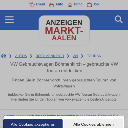
Event
Auto
Immo
Job
ANZEIGEN
MARKT-
AALEN
❯
AUTOS
❯
BOEHMENKIRCH
❯
VW
❯
TOURAN
VW Gebrauchtwagen Böhmenkirch – gebrauchte VW
Touran entdecken
Finden Sie in Böhmenkirch Ihren gebrauchten Touran von
Volkswagen
Entdecken Sie in Böhmenkirch gebrauchte VW Touran Gebrauchtwagen.
Hier finden Sie für den Touran von Volkswagen die besten Angebote.
Leider konnten wir derzeit keine passenden Autos finden. Schauen Sie
bald wieder vorbei!
Alle Cookies akzeptieren
Alle Cookies ablehnen