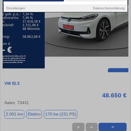
Einstellungen
Datenschutzerklärung
VW ID.3
48.650 €
Aalen, 73431
2.001 km
Elektro
170 kw (231 PS)
★
➦
➜