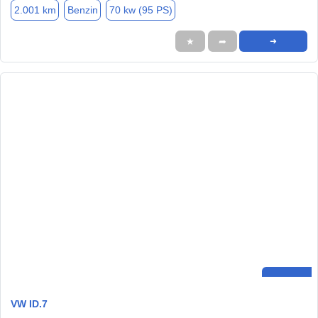
2.001 km
Benzin
70 kw (95 PS)
★
➦
➜
VW ID.7