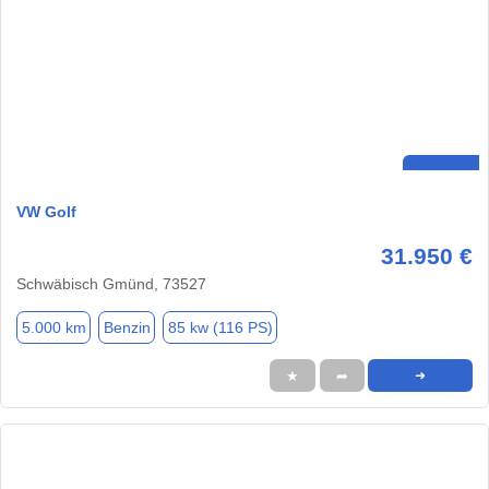
VW Golf
31.950 €
Schwäbisch Gmünd, 73527
5.000 km
Benzin
85 kw (116 PS)
★
➦
➜