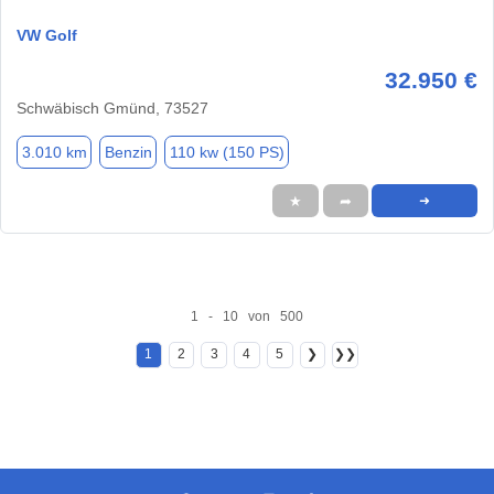
VW Golf
32.950 €
Schwäbisch Gmünd, 73527
3.010 km
Benzin
110 kw (150 PS)
★
➦
➜
1 - 10 von 500
1
2
3
4
5
❯
❯❯