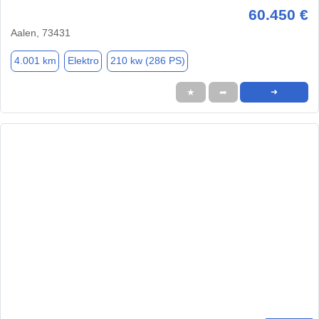
60.450 €
Aalen, 73431
4.001 km
Elektro
210 kw (286 PS)
★
➦
➜