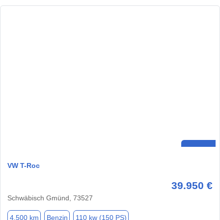
VW T-Roc
39.950 €
Schwäbisch Gmünd, 73527
4.500 km
Benzin
110 kw (150 PS)