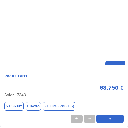
VW ID. Buzz
68.750 €
Aalen, 73431
5.056 km
Elektro
210 kw (286 PS)
★
➦
➜