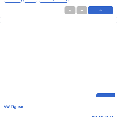
★
➦
➜
VW Tiguan