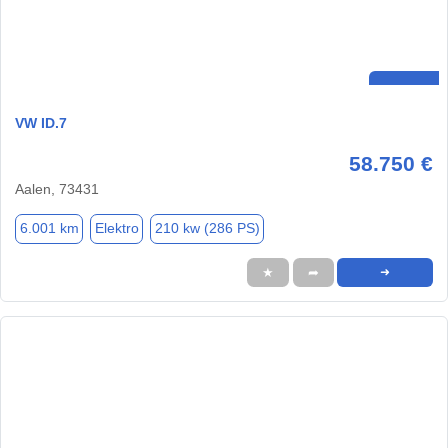
VW ID.7
58.750 €
Aalen, 73431
6.001 km
Elektro
210 kw (286 PS)
★
➦
➜