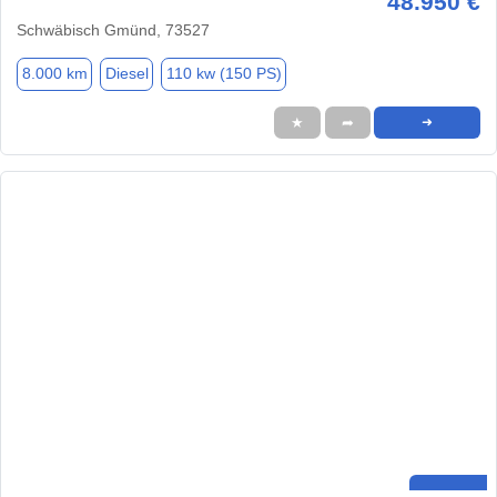
48.950 €
Schwäbisch Gmünd, 73527
8.000 km
Diesel
110 kw (150 PS)
★
➦
➜