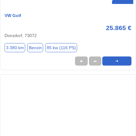
VW Golf
25.865 €
Donzdorf, 73072
3.380 km
Benzin
85 kw (116 PS)
★
➦
➜