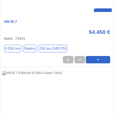
VW ID.7
54.450 €
Aalen, 73431
6.050 km
Elektro
250 kw (340 PS)
★
➦
➜