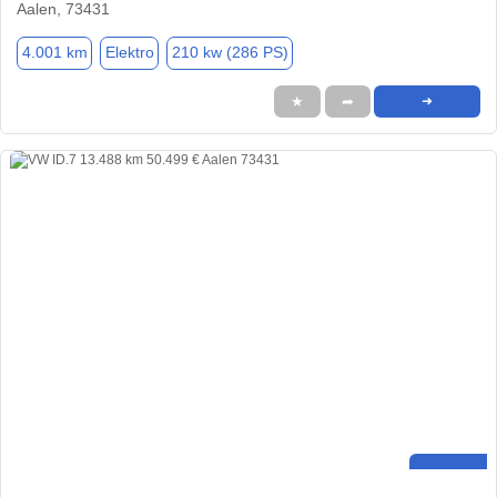
Aalen, 73431
4.001 km
Elektro
210 kw (286 PS)
★
➦
➜