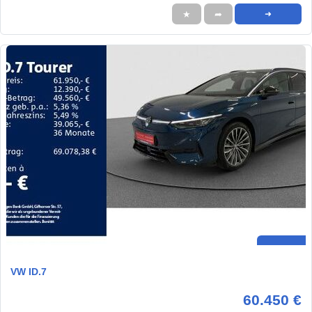
★
➦
➜
VW ID.7
60.450 €