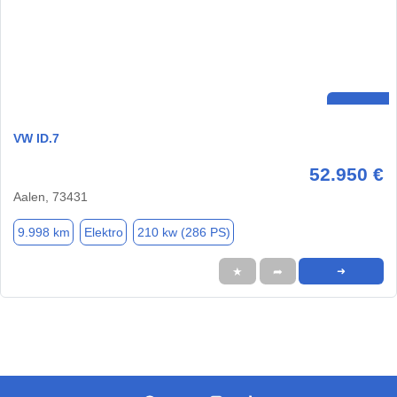
VW ID.7
52.950 €
Aalen, 73431
9.998 km
Elektro
210 kw (286 PS)
★
➦
➜