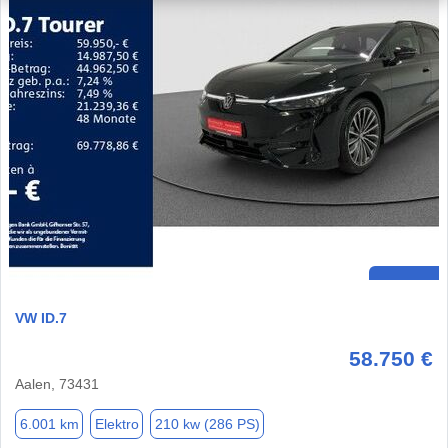
VW ID.7
58.750 €
Aalen, 73431
6.001 km
Elektro
210 kw (286 PS)