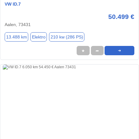
VW ID.7
50.499 €
Aalen, 73431
13.488 km
Elektro
210 kw (286 PS)
★
➦
➜