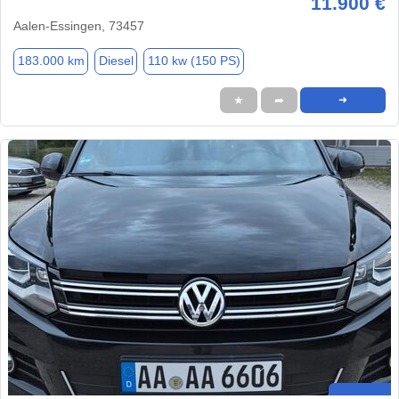
11.900 €
Aalen-Essingen, 73457
183.000 km
Diesel
110 kw (150 PS)
★
➦
➜