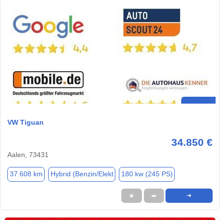
VW Tiguan
34.850 €
Aalen, 73431
37.608 km
Hybrid (Benzin/Elekt
180 kw (245 PS)
★
➦
➜