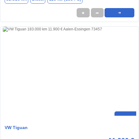
★
➦
➜
VW Tiguan