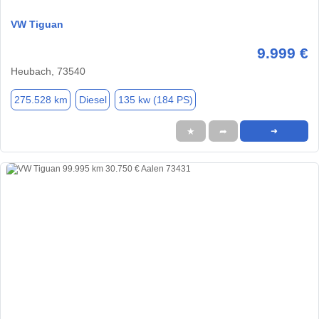
VW Tiguan
9.999 €
Heubach, 73540
275.528 km
Diesel
135 kw (184 PS)
★
➦
➜