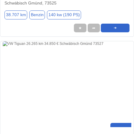
Schwäbisch Gmünd, 73525
38.707 km
Benzin
140 kw (190 PS)
★
➦
➜