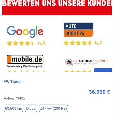
VW Tiguan
36.950 €
Aalen, 73431
59.508 km
Diesel
147 kw (200 PS)