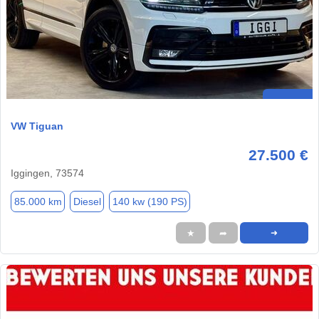
VW Tiguan
27.500 €
Iggingen, 73574
85.000 km
Diesel
140 kw (190 PS)
★
➦
➜