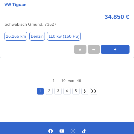
VW Tiguan
34.850 €
Schwäbisch Gmünd, 73527
26.265 km
Benzin
110 kw (150 PS)
★
➦
➜
1 - 10 von 46
1
2
3
4
5
❯
❯❯