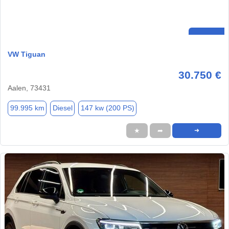
VW Tiguan
30.750 €
Aalen, 73431
99.995 km
Diesel
147 kw (200 PS)
★
➦
➜