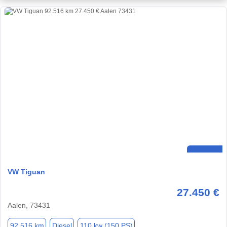
VW Tiguan
27.450 €
Aalen, 73431
92.516 km
Diesel
110 kw (150 PS)