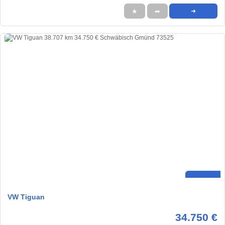
★
➦
➜
VW Tiguan
34.750 €