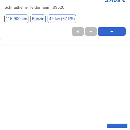
Schnaitheim-Heidenheim, 89520
115.900 km
Benzin
49 kw (67 PS)
★
➦
➜