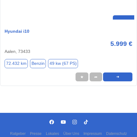
Hyundai i10
5.999 €
Aalen, 73433
72.432 km
Benzin
49 kw (67 PS)
★
➦
➜
Ratgeber
Presse
Lokales
Über Uns
Impressum
Datenschutz