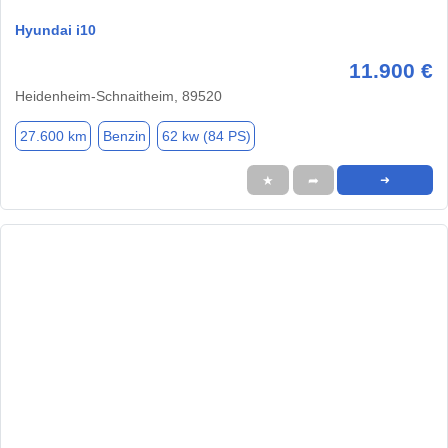
Hyundai i10
11.900 €
Heidenheim-Schnaitheim, 89520
27.600 km
Benzin
62 kw (84 PS)
★
➦
➜