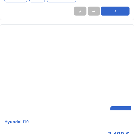
★
➦
➜
Hyundai i10
3.499 €