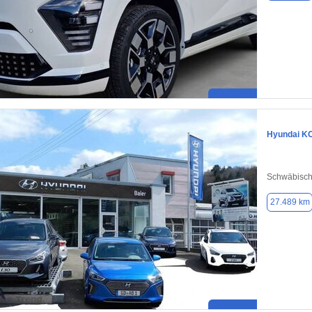
Hyundai K
Schwäbisc
27.489 km