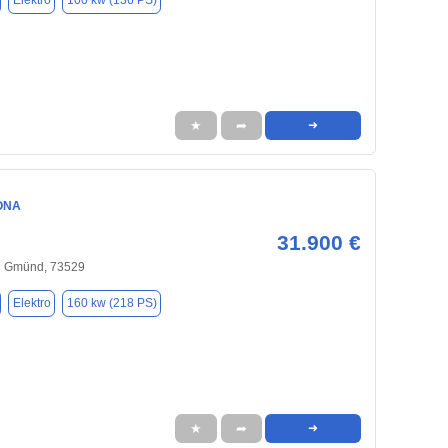
Elektro
100 kw (136 PS)
★
➦
➜
ONA
31.900 €
h Gmünd, 73529
Elektro
160 kw (218 PS)
★
➦
➜