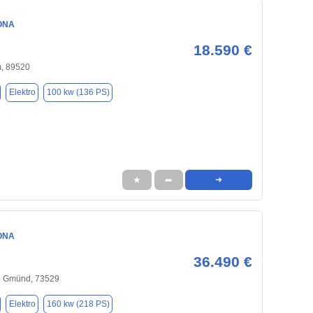
ONA
18.590 €
, 89520
Elektro
100 kw (136 PS)
★
➦
➜
ONA
36.490 €
h Gmünd, 73529
Elektro
160 kw (218 PS)