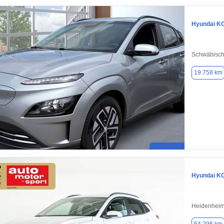
Hyundai K
Schwäbisc
19.758 km
Hyundai K
Heidenheim