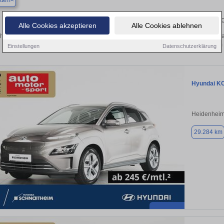
tten
Finden Sie in Gerstetten Ihren gebra
Alle Cookies akzeptieren
Alle Cookies ablehnen
hen Sie in Gerstetten einen Hyundai Kona Gebrauchtwagen? Entdecken Sie gebr
Preisklassen von privat und vom
Einstellungen
Datenschutzerklärung
Hyundai K
Heidenheim
29.284 km