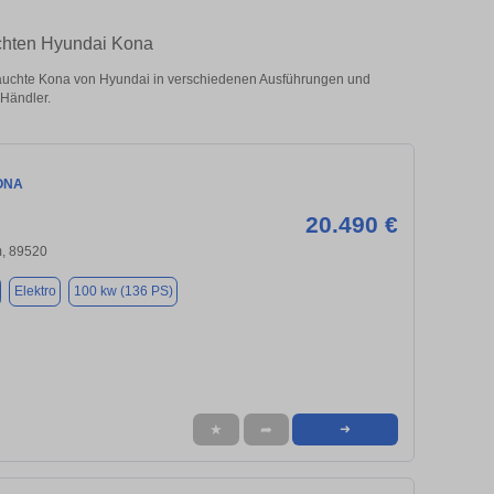
uchten Hyundai Kona
auchte Kona von Hyundai in verschiedenen Ausführungen und
 Händler.
ONA
20.490 €
, 89520
Elektro
100 kw (136 PS)
★
➦
➜