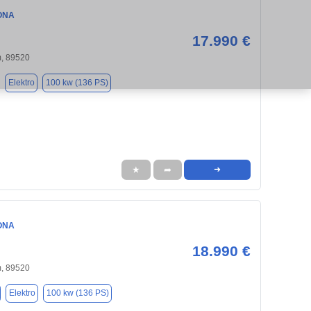
ONA
17.990 €
, 89520
Elektro
100 kw (136 PS)
★
➦
➜
ONA
18.990 €
, 89520
Elektro
100 kw (136 PS)