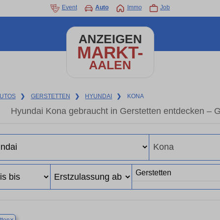
Event
Auto
Immo
Job
ANZEIGEN
MARKT-
AALEN
UTOS
❯
GERSTETTEN
❯
HYUNDAI
❯
KONA
Hyundai Kona gebraucht in Gerstetten entdecken – 
×