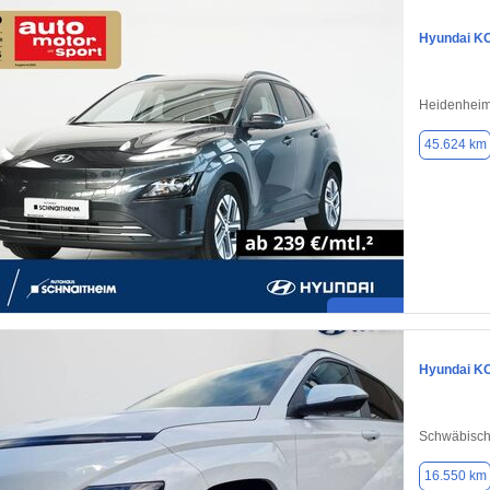
Hyundai K
Heidenheim
45.624 km
Hyundai K
Schwäbisc
16.550 km