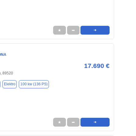
★
➦
➜
ONA
17.690 €
, 89520
Elektro
100 kw (136 PS)
★
➦
➜