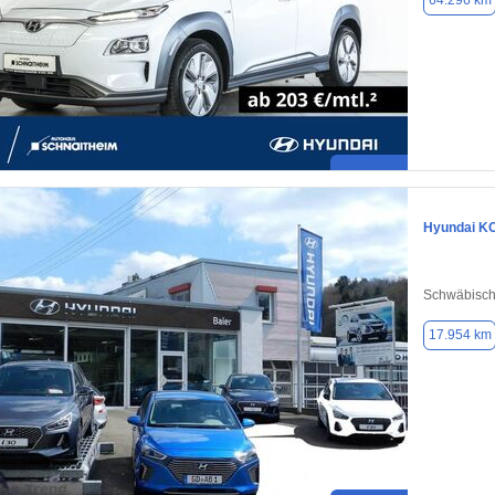
64.296 km
Hyundai K
Schwäbisc
17.954 km