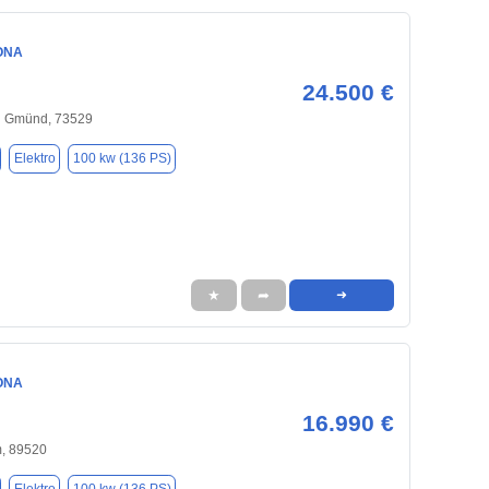
ONA
24.500 €
h Gmünd, 73529
Elektro
100 kw (136 PS)
★
➦
➜
ONA
16.990 €
, 89520