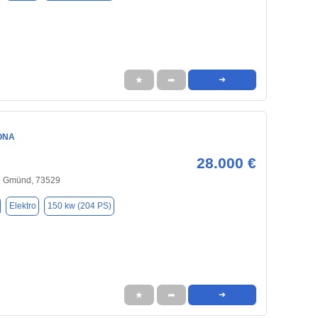
★
➦
➜
ONA
28.000 €
h Gmünd, 73529
Elektro
150 kw (204 PS)
★
➦
➜