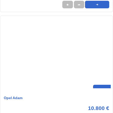
★
➦
➜
Opel Adam
10.800 €