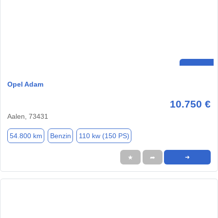
Opel Adam
10.750 €
Aalen, 73431
54.800 km
Benzin
110 kw (150 PS)
★
➦
➜