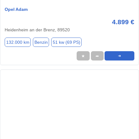
Opel Adam
4.899 €
Heidenheim an der Brenz, 89520
132.000 km
Benzin
51 kw (69 PS)
★
➦
➜