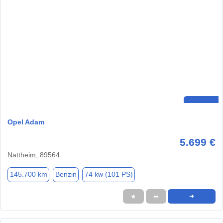
Opel Adam
5.699 €
Nattheim, 89564
145.700 km
Benzin
74 kw (101 PS)
★
➦
➜