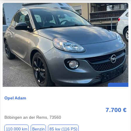
Opel Adam
7.700 €
Böbingen an der Rems, 73560
110.000 km
Benzin
85 kw (116 PS)