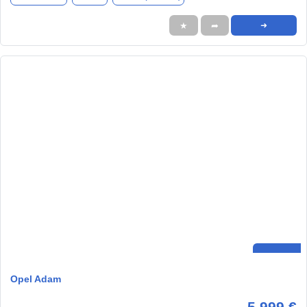
★
➦
➜
Opel Adam
5.999 €