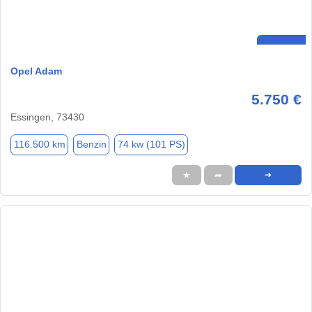
Opel Adam
5.750 €
Essingen, 73430
116.500 km
Benzin
74 kw (101 PS)
★
➦
➜