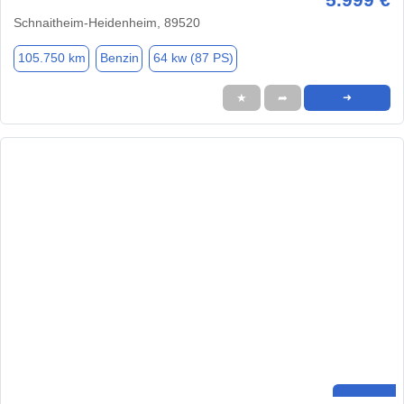
Schnaitheim-Heidenheim, 89520
105.750 km
Benzin
64 kw (87 PS)
★
➦
➜