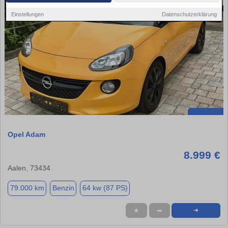
Einstellungen
Datenschutzerklärung
Opel Adam
8.999 €
Aalen, 73434
79.000 km
Benzin
64 kw (87 PS)
★
➦
➜